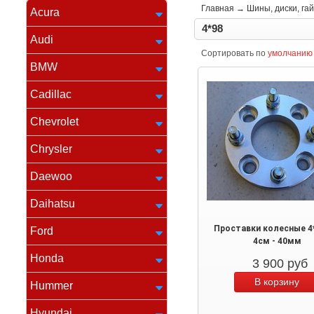
Главная
→
Шины, диски, гай
Acura
4*98
Audi
Сортировать по
умолчанию
BMW
Cadillac
Chevrolet
Chrysler
Daewoo
Daihatsu
Проставки колесные 4*
Ford
4см - 40мм
Honda
3 900
руб
Hummer
Hyundai