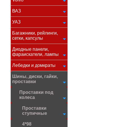
ВАЗ
УАЗ
Багажники, рейлинги,
сетки, капсулы
Диодные панели,
фараискатели, лампы
Лебедки и домкраты
Шины, диски, гайки,
проставки
Проставки под
колеса
Проставки
ступичные
4*98