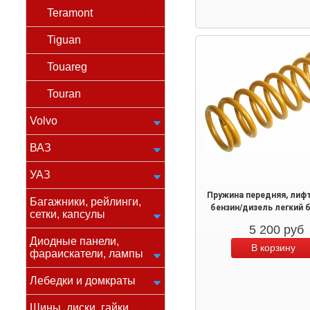
Teramont
Tiguan
Touareg
Touran
Volvo
ВАЗ
УАЗ
Пружина передняя, лиф
Багажники, рейлинги,
бензин/дизель легкий 
сетки, капсулы
5 200
руб
Диодные панели,
фараискатели, лампы
Лебедки и домкраты
Шины, диски, гайки,