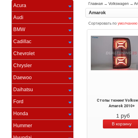
Главная
→
Volkswagen
→
A
Acura
Amarok
Audi
Сортировать по
умолчанию
BMW
Cadillac
Chevrolet
Chrysler
Daewoo
Daihatsu
Стопы тюнинг Volksw
Ford
Amarok 2010+
Honda
1
руб
Hummer
Hyundai