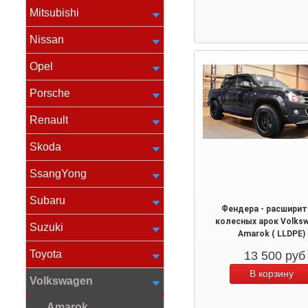
Mitsubishi
Nissan
Opel
Porsche
Renault
Skoda
SsangYong
Subaru
Фендера - расширит
колесных арок Volks
Suzuki
Amarok ( LLDPE)
Toyota
13 500
руб
Volkswagen
Amarok