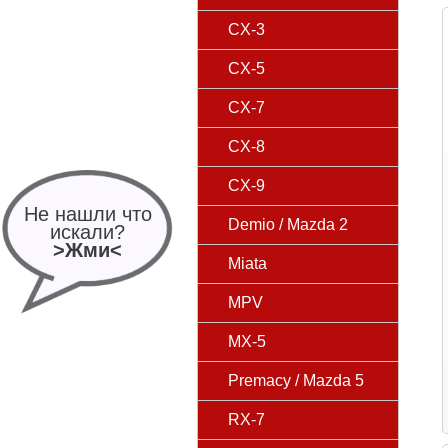
CX-3
CX-5
CX-7
CX-8
CX-9
Не нашли что
Demio / Mazda 2
искали?
>Жми<
Miata
MPV
MX-5
Premacy / Mazda 5
RX-7