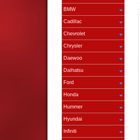
BMW
Cadillac
Chevrolet
Chrysler
Daewoo
Daihatsu
Ford
Honda
Hummer
Hyundai
Infiniti