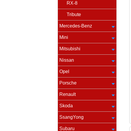
RX-8
Tribute
Mercedes-Benz
Mini
Mitsubishi
Nissan
Opel
Porsche
Renault
Skoda
SsangYong
Subaru