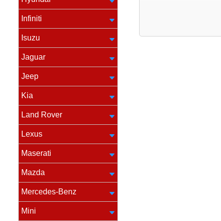
Infiniti
Isuzu
Jaguar
Jeep
Kia
Land Rover
Lexus
Maserati
Mazda
Mercedes-Benz
Mini