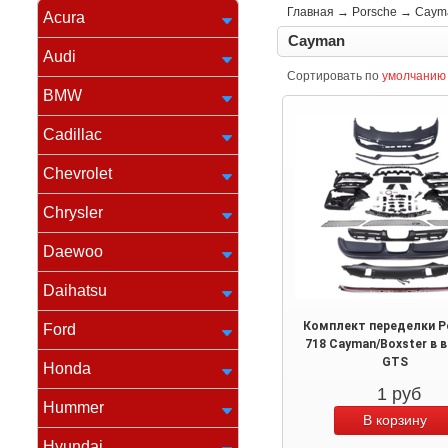
Главная
→
Porsche
→
Caym
Acura
Cayman
Audi
Сортировать по
умолчанию
BMW
Cadillac
Chevrolet
Chrysler
Daewoo
Daihatsu
Комплект переделки P
Ford
718 Cayman/Boxster в 
GTS
Honda
1
руб
Hummer
Hyundai