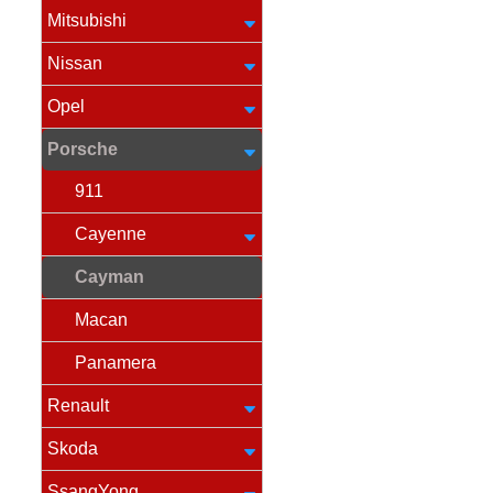
Mitsubishi
Nissan
Opel
Porsche
911
Cayenne
Cayman
Macan
Panamera
Renault
Skoda
SsangYong