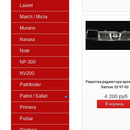
Laurel
March / Micra
Murano
Navara
Note
NP-300
NV200
Решетка радиатора хром
Pathfinder
Datsun 22 97-02
Patrol / Safari
4 200
руб
Primera
Pulsar
Qashqai