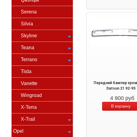
Serena
Silvia
Skyline
Teana
Terrano
Tiida
Vanette
Передний бампер хром
Datsun 21 92-95
Wingroad
4 900
руб
X-Terra
X-Trail
Opel