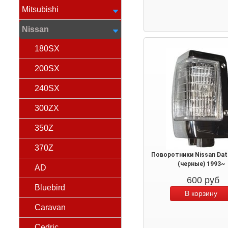
Mitsubishi
Nissan
180SX
200SX
240SX
300ZX
350Z
370Z
Поворотники Nissan Dat
(черные) 1993~
AD
600
руб
Bluebird
Caravan
Cedric