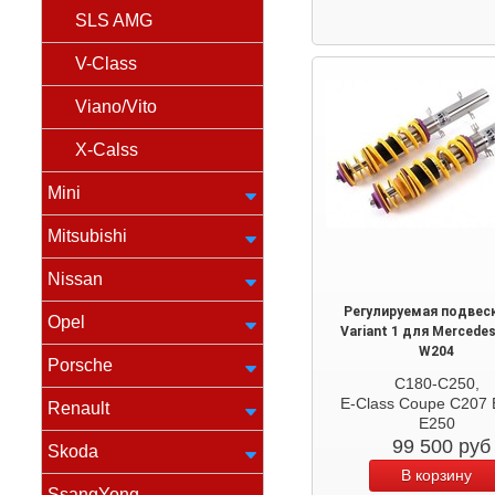
SLS AMG
V-Class
Viano/Vito
X-Calss
Mini
Mitsubishi
Nissan
Регулируемая подвес
Opel
Variant 1 для Mercede
W204
Porsche
C180-C250,
E-Class Coupe C207 
Renault
E250
99 500
руб
Skoda
SsangYong