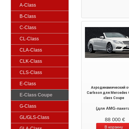
A-Class
B-Class
C-Class
CL-Class
CLA-Class
CLK-Class
CLS-Class
E-Class
Аэродинамический о
Carlsson для Mercedes 
E-Class Coupe
class Coupe
G-Class
(для AMG-пакет
GL/GLS-Class
88 000
€
GLA-Class