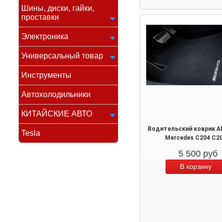
Шины, диски, гайки,
проставки
Электроника
Универсальный товар
Инструменты
Автохолодильники
КИТАЙСКИЕ АВТО
Водительский коврик 
Tesla
Mercedes C204 C2
5 500
руб