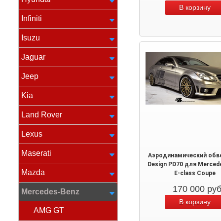
Infiniti
Isuzu
Jaguar
Jeep
Kia
Land Rover
Lexus
Maserati
Аэродинамический обве
Design PD70 для Merced
Mazda
E-class Coupe
170 000
ру
Mercedes-Benz
AMG GT