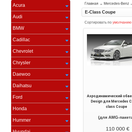
Главная
→
Mercedes-Benz
Acura
E-Class Coupe
Audi
Сортировать по
умолчанию
BMW
Cadillac
Chevrolet
Chrysler
Daewoo
Daihatsu
Аэродинамический обвес
Ford
Design для Mercedes C
class Coupe
Honda
(для AMG-пакет
Hummer
110 000
€
Hyundai