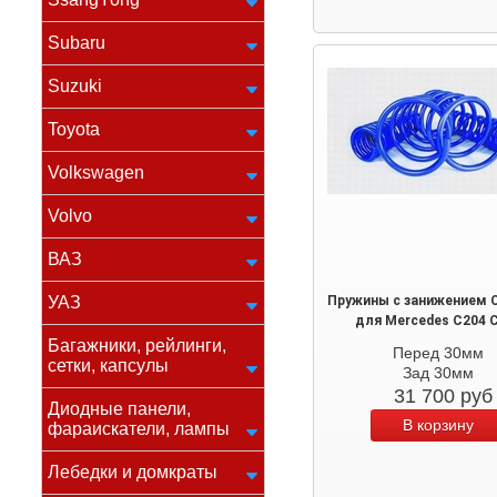
Subaru
Suzuki
Toyota
Volkswagen
Volvo
ВАЗ
УАЗ
Пружины с занижением C
для Mercedes С204 
Багажники, рейлинги,
Перед 30мм
сетки, капсулы
Зад 30мм
31 700
руб
Диодные панели,
фараискатели, лампы
Лебедки и домкраты