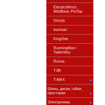
ElectricWinch,
WildBear, ProTop
Grizzly
Ironman
KingOne
RunningMan /
Tademitsu
Runva
TJM
T-MAX
Шины, диски, гайки,
проставки
Электроника