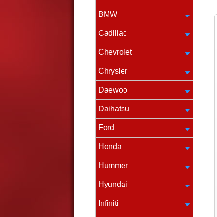
BMW
Cadillac
Chevrolet
Chrysler
Daewoo
Daihatsu
Ford
Honda
Hummer
Hyundai
Infiniti