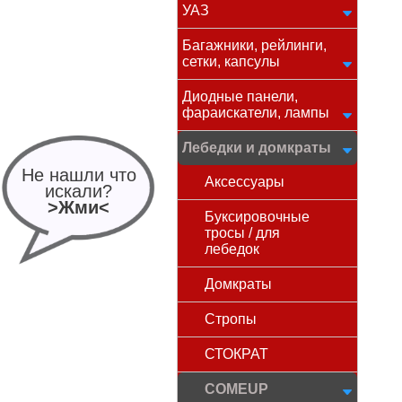
УАЗ
Багажники, рейлинги,
сетки, капсулы
Диодные панели,
фараискатели, лампы
Лебедки и домкраты
Не нашли что
Аксессуары
искали?
>Жми<
Буксировочные
тросы / для
лебедок
Домкраты
Стропы
СТОКРАТ
COMEUP