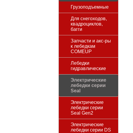
Грузоподъемные
Для снегоходов,
квадроциклов,
багги
Запчасти и акс-ры
к лебедкам
COMEUP
Лебедки
гидравлические
Электрические
лебедки серии
Seal
Электрические
лебедки серии
Seal Gen2
Электрические
лебедки серии DS