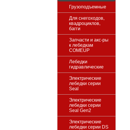
Грузоподъемные
Для снегоходов,
квадроциклов,
багги
Запчасти и акс-ры
к лебедкам
COMEUP
Лебедки
гидравлические
Электрические
лебедки серии
Seal
Электрические
лебедки серии
Seal Gen2
Электрические
лебедки серии DS