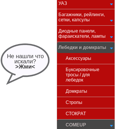
УАЗ
Багажники, рейлинги,
сетки, капсулы
Диодные панели,
фараискатели, лампы
Лебедки и домкраты
Не нашли что
Аксессуары
искали?
>Жми<
Буксировочные
тросы / для
лебедок
Домкраты
Стропы
СТОКРАТ
COMEUP