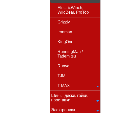
ElectricWinch,
WildBear, ProTop
Grizzly
Ironman
KingOne
RunningMan /
Tademitsu
Runva
TJM
T-MAX
Шины, диски, гайки,
проставки
Электроника