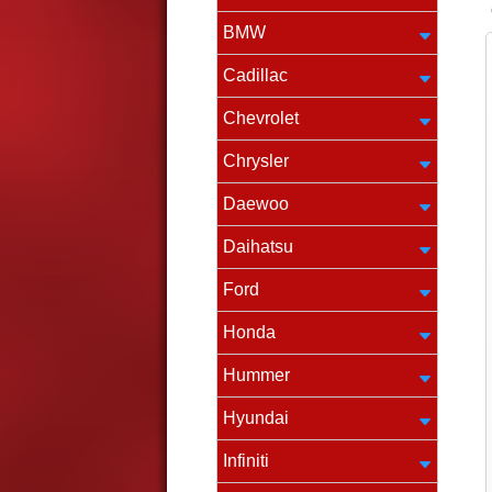
BMW
Cadillac
Chevrolet
Chrysler
Daewoo
Daihatsu
Ford
Honda
Hummer
Hyundai
Infiniti