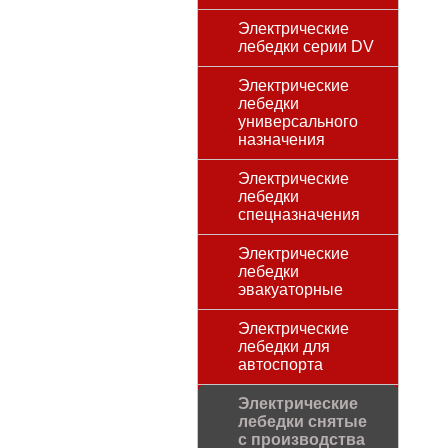
Электрические
лебедки серии DV
Электрические
лебедки
универсального
назначения
Электрические
лебедки
спецназначения
Электрические
лебедки
эвакуаторные
Электрические
лебедки для
автоспорта
Электрические
лебедки снятые
с производства