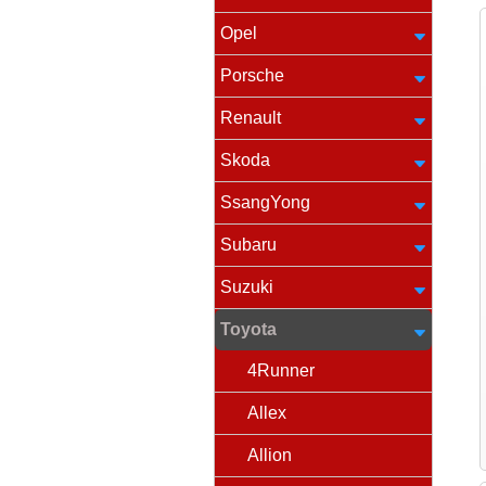
Opel
Porsche
Renault
Skoda
SsangYong
Subaru
Suzuki
Toyota
4Runner
Allex
Allion