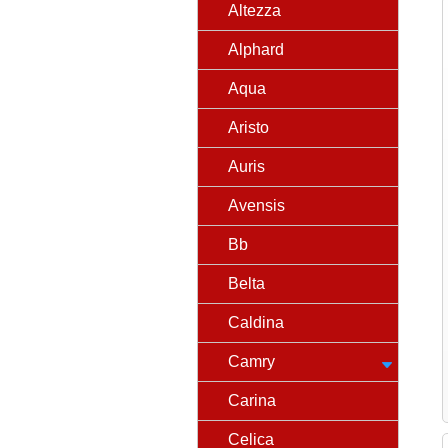
Altezza
Alphard
Aqua
Aristo
Auris
Avensis
Bb
Belta
Caldina
Camry
Carina
Celica