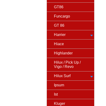
GT86
Funcargo
GT 86
Harrier
Hiace
Highlander
Hilux / Pick Up /
Vigo / Revo
Hilux Surf
Ipsum
Ist
Kluger