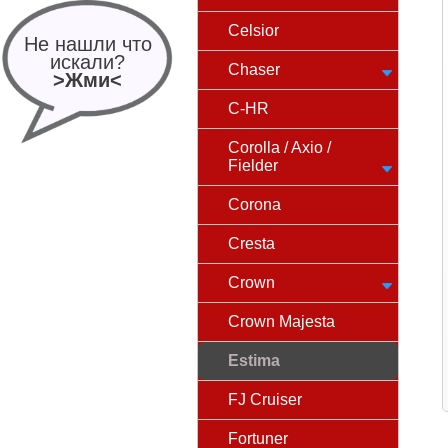
Celsior
Не нашли что
искали?
Chaser
>Жми<
C-HR
Corolla / Axio /
Fielder
Corona
Cresta
Crown
Crown Majesta
Estima
FJ Cruiser
Fortuner