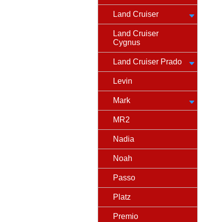
Land Cruiser
Land Cruiser
Cygnus
Land Cruiser Prado
Levin
Mark
MR2
Nadia
Noah
Passo
Platz
Premio