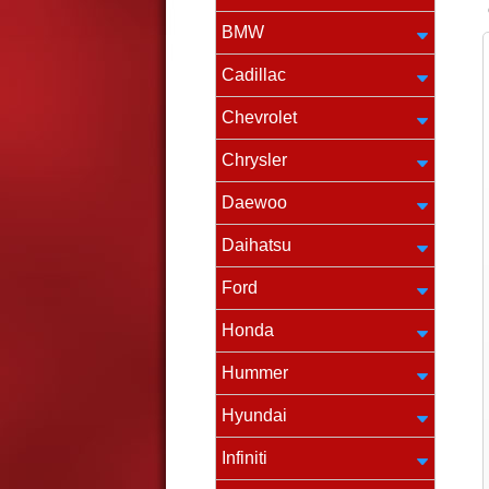
BMW
Cadillac
Chevrolet
Chrysler
Daewoo
Daihatsu
Ford
Honda
Hummer
Hyundai
Infiniti