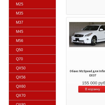
M25
M35
M37
M45
M56
Q50
Q70
QX50
Обвес MzSpeed для Infin
EX37
QX56
155 000
ру
QX60
QX70
QX80