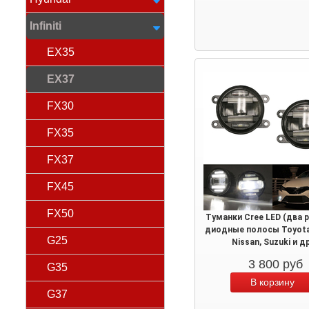
Infiniti
EX35
EX37
FX30
FX35
FX37
FX45
FX50
Туманки Cree LED (два 
диодные полосы Toyota,
G25
Nissan, Suzuki и д
3 800
руб
G35
G37