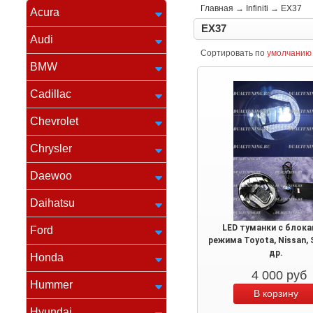
Главная
→
Infiniti
→
EX37
Acura
EX37
Audi
Сортировать по
умолчанию
BMW
Cadillac
Chevrolet
Chrysler
Daewoo
Daihatsu
LED туманки с блока
Ford
режима Toyota, Nissan, 
др.
Honda
4 000
руб
Hummer
Hyundai