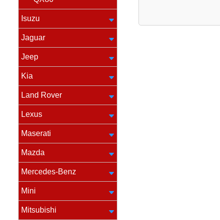
Isuzu
Jaguar
Jeep
Kia
Land Rover
Lexus
Maserati
Mazda
Mercedes-Benz
Mini
Mitsubishi