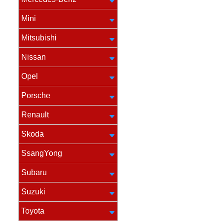
Mini
Mitsubishi
Nissan
Opel
Porsche
Renault
Skoda
SsangYong
Subaru
Suzuki
Toyota