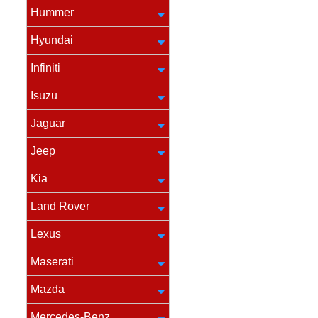
Hummer
Hyundai
Infiniti
Isuzu
Jaguar
Jeep
Kia
Land Rover
Lexus
Maserati
Mazda
Mercedes-Benz