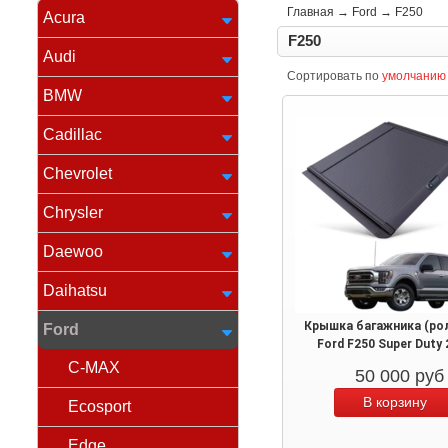
Главная
→
Ford
→
F250
Acura
F250
Audi
Сортировать по
умолчанию
BMW
Cadillac
Chevrolet
Chrysler
Daewoo
Daihatsu
Крышка багажника (ро
Ford
Ford F250 Super Duty
C-MAX
50 000
руб
Ecosport
Edge