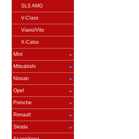
SLS AMG
V-Class
Viano/Vito
X-Calss
Mini
Mitsubishi
Nissan
Opel
Porsche
Renault
Skoda
SsangYong