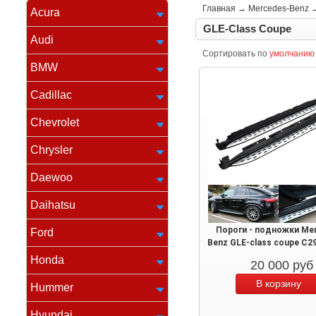
Главная
→
Mercedes-Benz
Acura
GLE-Class Coupe
Audi
Сортировать по
умолчанию
BMW
Cadillac
Chevrolet
Chrysler
Daewoo
Daihatsu
Пороги - подножки Me
Ford
Benz GLE-class coupe C2
Honda
20 000
руб
Hummer
Hyundai