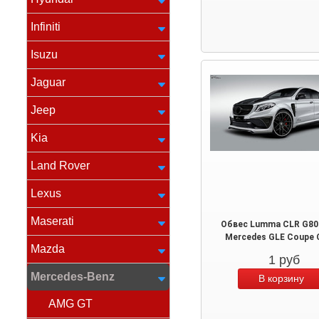
Infiniti
Isuzu
Jaguar
Jeep
Kia
Land Rover
Lexus
Maserati
Обвес Lumma CLR G80
Mercedes GLE Coupe 
Mazda
1
руб
Mercedes-Benz
AMG GT