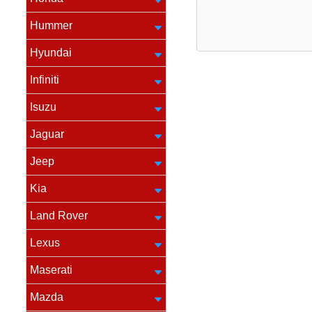
Hummer
Hyundai
Infiniti
Isuzu
Jaguar
Jeep
Kia
Land Rover
Lexus
Maserati
Mazda