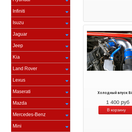
Infiniti
Isuzu
Jaguar
Jeep
Kia
Land Rover
Lexus
Maserati
Холодный впуск В
1 400
руб
Mazda
Mercedes-Benz
Mini