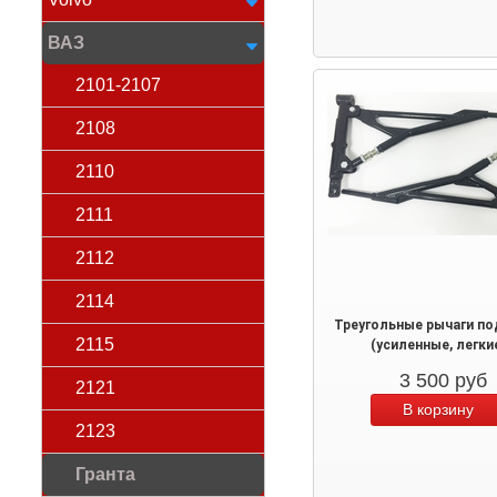
ВАЗ
2101-2107
2108
2110
2111
2112
2114
Треугольные рычаги по
2115
(усиленные, легки
3 500
руб
2121
2123
Гранта