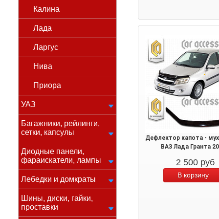
Калина
Лада
Ларгус
Нива
Приора
УАЗ
Багажники, рейлинги,
сетки, капсулы
Дефлектор капота - му
ВАЗ Лада Гранта 2
Диодные панели,
фараискатели, лампы
2 500
руб
Лебедки и домкраты
Шины, диски, гайки,
проставки