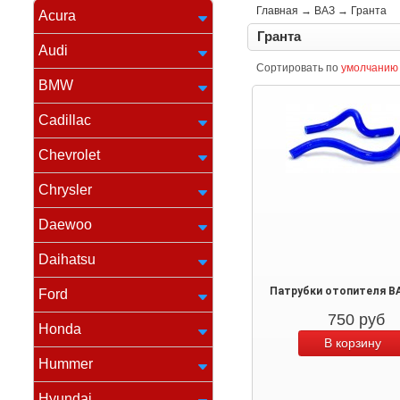
Главная
→
ВАЗ
→
Гранта
Acura
Гранта
Audi
Сортировать по
умолчанию
BMW
Cadillac
Chevrolet
Chrysler
Daewoo
Daihatsu
Патрубки отопителя ВА
Ford
750
руб
Honda
Hummer
Hyundai