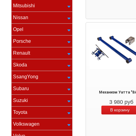
Mitsubishi
Nissan
Opel
Porsche
Renault
Skoda
SsangYong
Subaru
Механизм Уатта "В
Suzuki
3 980
руб
Toyota
Volkswagen
Volvo