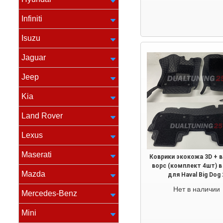
Infiniti
Isuzu
Jaguar
Jeep
Kia
Land Rover
Lexus
Maserati
Коврики экокожа 3D + 
ворс (комплект 4шт) в
Mazda
для Haval Big Dog 
Нет в наличии
Mercedes-Benz
Mini