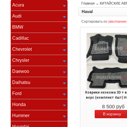
Главная
→
КИТАЙСКИЕ АВ
Acura
Haval
Audi
Сортировать по
умолчанию
BMW
Cadillac
Chevrolet
Chrysler
Daewoo
Daihatsu
Коврики экокожа 3D + 
Ford
ворс (комплект 4шт) Ha
Honda
8 500
руб
Hummer
Hyundai