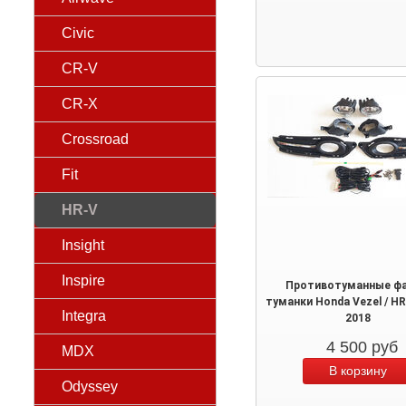
Civic
CR-V
CR-X
Crossroad
Fit
HR-V
Insight
Inspire
Противотуманные фа
туманки Honda Vezel / HR
Integra
2018
4 500
руб
MDX
Odyssey