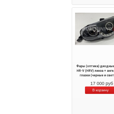
Фары (оптика) диодны
HR-V (HRV) линза + анг
глазки (черные и све
17 000
руб