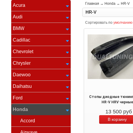
Главная
→
Honda
→
HR-V
Acura
HR-V
Audi
Сортировать по
умолчанию
BMW
Cadillac
Chevrolet
Chrysler
Daewoo
Daihatsu
Стопы диодные тюнинг
Ford
HR-V HRV черные
Honda
13 500
руб
Accord
Airwave