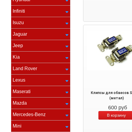
Infiniti
Isuzu
Jaguar
Jeep
Kia
Land Rover
Lexus
Maserati
Клипсы для обвесов S
(метал)
Mazda
600
руб
Mercedes-Benz
Mini