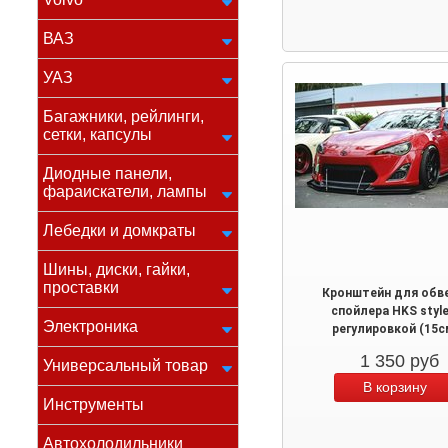
ВАЗ
УАЗ
Багажники, рейлинги,
сетки, капсулы
Диодные панели,
фараискатели, лампы
Лебедки и домкраты
Шины, диски, гайки,
проставки
Кронштейн для обве
спойлера HKS style
Электроника
регулировкой (15с
1 350
руб
Универсальный товар
Инструменты
Автохолодильники