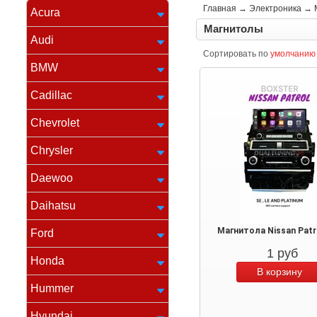
Главная
→
Электроника
→
Acura
Магнитолы
Audi
Сортировать по
умолчанию
BMW
Cadillac
Chevrolet
Chrysler
Daewoo
Daihatsu
Магнитола Nissan Patr
Ford
1
руб
Honda
Hummer
Hyundai