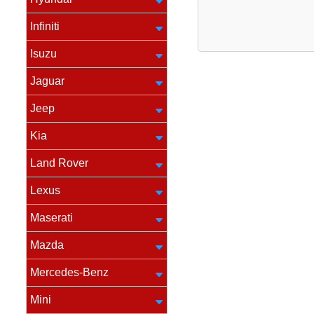
Infiniti
Isuzu
Jaguar
Jeep
Kia
Land Rover
Lexus
Maserati
Mazda
Mercedes-Benz
Mini