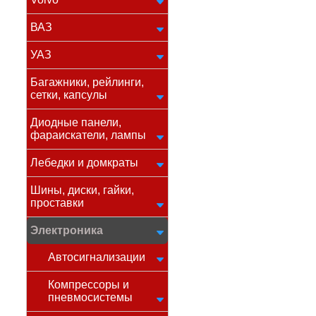
ВАЗ
УАЗ
Багажники, рейлинги,
сетки, капсулы
Диодные панели,
фараискатели, лампы
Лебедки и домкраты
Шины, диски, гайки,
проставки
Электроника
Автосигнализации
Компрессоры и
пневмосистемы