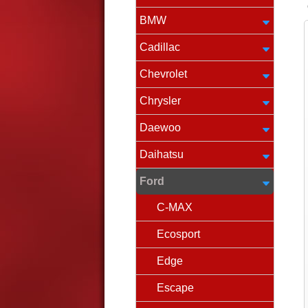
BMW
Cadillac
Chevrolet
Chrysler
Daewoo
Daihatsu
Ford
C-MAX
Ecosport
Edge
Escape