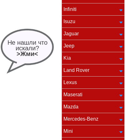
Infiniti
Isuzu
Jaguar
Не нашли что
Jeep
искали?
>Жми<
Kia
Land Rover
Lexus
Maserati
Mazda
Mercedes-Benz
Mini