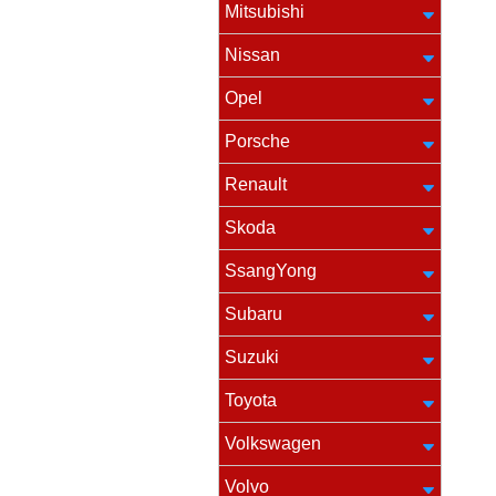
Mitsubishi
Nissan
Opel
Porsche
Renault
Skoda
SsangYong
Subaru
Suzuki
Toyota
Volkswagen
Volvo