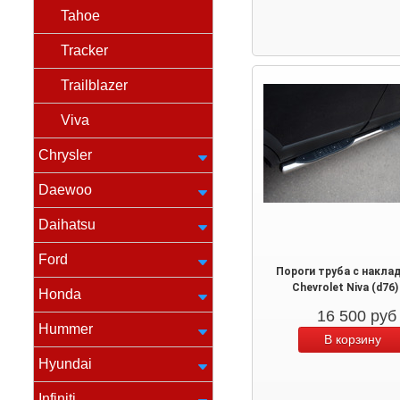
Tahoe
Tracker
Trailblazer
Viva
Chrysler
Daewoo
Daihatsu
Ford
Пороги труба с накла
Chevrolet Niva (d76)
Honda
16 500
руб
Hummer
Hyundai
Infiniti