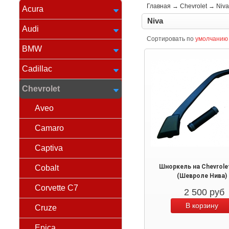
Главная
→
Chevrolet
→
Niva
Acura
Niva
Audi
Сортировать по
умолчанию
BMW
Cadillac
Chevrolet
Aveo
Camaro
Captiva
Шноркель на Chevrolet
Cobalt
(Шевроле Нива)
Corvette C7
2 500
руб
Cruze
Epica