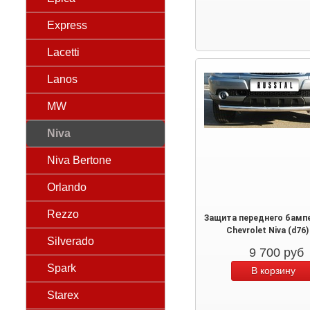
Express
Lacetti
Lanos
MW
Niva
Niva Bertone
Orlando
Rezzo
Защита переднего бампе
Chevrolet Niva (d76)
Silverado
9 700
руб
Spark
Starex