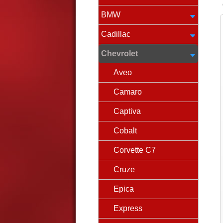
BMW
Cadillac
Chevrolet
Aveo
Camaro
Captiva
Cobalt
Corvette C7
Cruze
Epica
Express