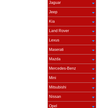
Jaguar
Jeep
Kia
Land Rover
Lexus
Maserati
Mazda
Mercedes-Benz
Mini
Mitsubishi
Nissan
Opel