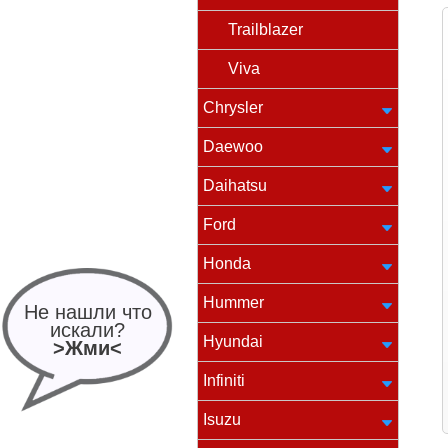
Trailblazer
Viva
Chrysler
Daewoo
Daihatsu
Ford
Honda
Hummer
Не нашли что
искали?
Hyundai
>Жми<
Infiniti
Isuzu