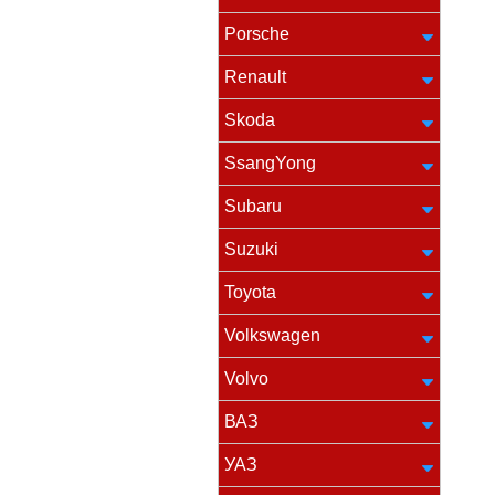
Porsche
Renault
Skoda
SsangYong
Subaru
Suzuki
Toyota
Volkswagen
Volvo
ВАЗ
УАЗ