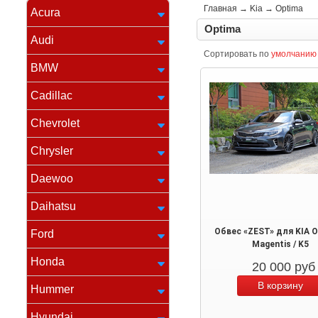
Главная
→
Kia
→
Optima
Acura
Optima
Audi
Сортировать по
умолчанию
BMW
Cadillac
Chevrolet
Chrysler
Daewoo
Daihatsu
Обвес «ZEST» для KIA O
Ford
Magentis / K5
Honda
20 000
руб
Hummer
Hyundai