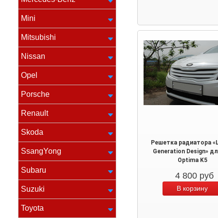
Mini
Mitsubishi
Nissan
Opel
Porsche
Renault
Skoda
Решетка радиатора «L
SsangYong
Generation Design» дл
Optima K5
Subaru
4 800
руб
Suzuki
Toyota