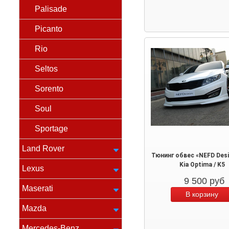
Palisade
Picanto
Rio
Seltos
Sorento
Soul
Sportage
Land Rover
Тюнинг обвес «NEFD Des
Kia Optima / K5
Lexus
9 500
руб
Maserati
Mazda
Mercedes-Benz