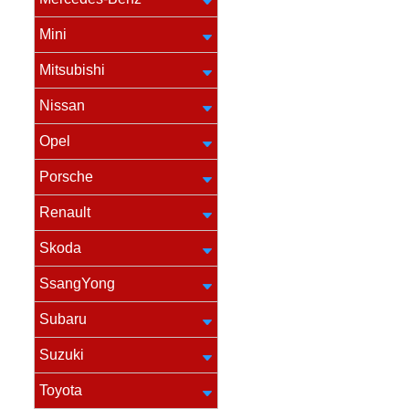
Mini
Mitsubishi
Nissan
Opel
Porsche
Renault
Skoda
SsangYong
Subaru
Suzuki
Toyota