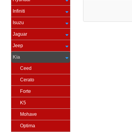
Infiniti
Isuzu
Jaguar
Jeep
Kia
Ceed
Cerato
Forte
K5
Mohave
Optima