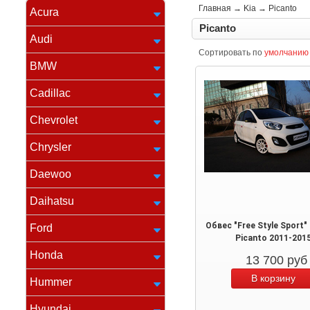
Главная
→
Kia
→
Picanto
Acura
Picanto
Audi
Сортировать по
умолчанию
BMW
Cadillac
Chevrolet
Chrysler
Daewoo
Daihatsu
Обвес "Free Style Sport"
Ford
Picanto 2011-201
Honda
13 700
руб
Hummer
Hyundai