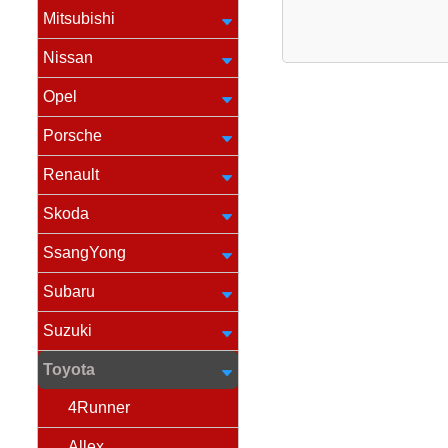
Mitsubishi
Nissan
Opel
Porsche
Renault
Skoda
SsangYong
Subaru
Suzuki
Toyota
4Runner
Allex