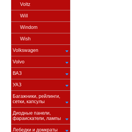
Voltz
Will
Windom
Wish
Volkswagen
Volvo
ВАЗ
УАЗ
Багажники, рейлинги,
сетки, капсулы
Диодные панели,
фараискатели, лампы
Лебедки и домкраты