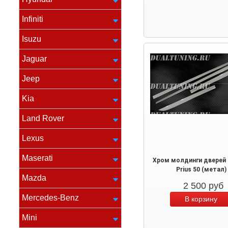
Infiniti
Isuzu
Jaguar
Jeep
Kia
Land Rover
Lexus
Maserati
Хром молдинги дверей 
Prius 50 (метал)
Mazda
2 500
руб
Mercedes-Benz
Mini