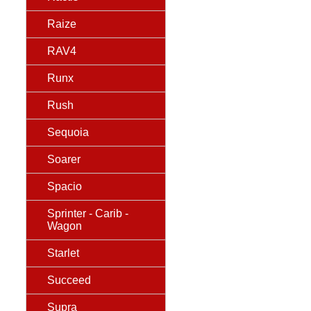
Raize
RAV4
Runx
Rush
Sequoia
Soarer
Spacio
Sprinter - Carib -
Wagon
Starlet
Succeed
Supra