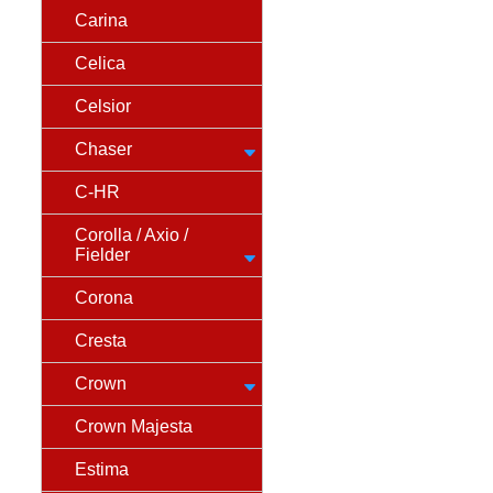
Carina
Celica
Celsior
Chaser
C-HR
Corolla / Axio /
Fielder
Corona
Cresta
Crown
Crown Majesta
Estima