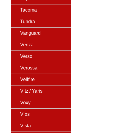
Tacoma
Tundra
Vanguard
Venza
Verso
Verossa
Vellfire
Vitz / Yaris
Voxy
Vios
Vista