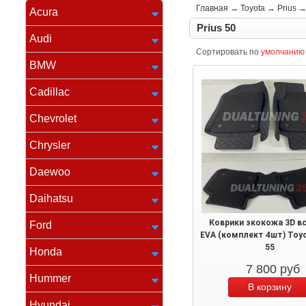
Главная
→
Toyota
→
Prius
Acura
Prius 50
Audi
Сортировать по
умолчанию
BMW
Cadillac
Chevrolet
Chrysler
Daewoo
Daihatsu
Коврики экокожа 3D в
Ford
EVA (комплект 4шт) Toyo
55
Honda
7 800
руб
Hummer
Hyundai