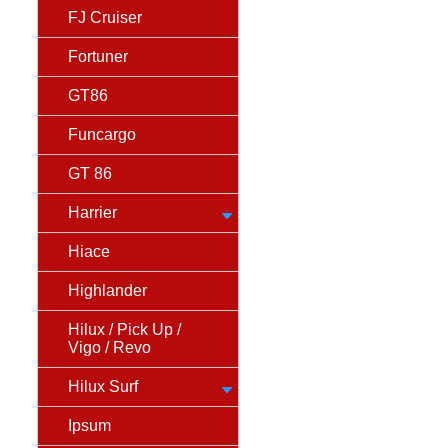
FJ Cruiser
Fortuner
GT86
Funcargo
GT 86
Harrier
Hiace
Highlander
Hilux / Pick Up /
Vigo / Revo
Hilux Surf
Ipsum