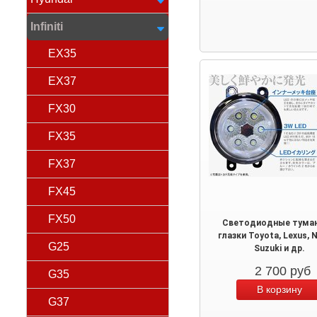
Infiniti
EX35
EX37
FX30
FX35
FX37
FX45
FX50
Светодиодные туман
глазки Toyota, Lexus, N
G25
Suzuki и др.
2 700
руб
G35
G37