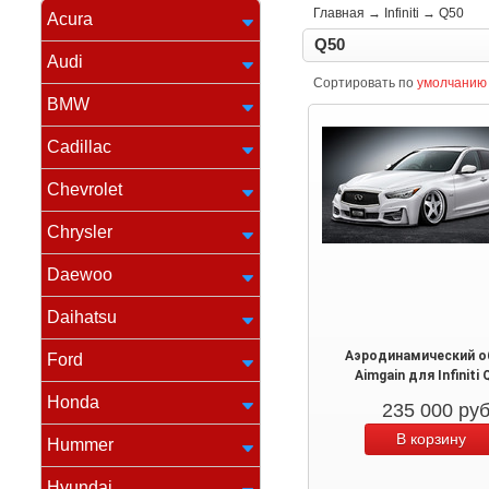
Главная
→
Infiniti
→
Q50
Acura
Q50
Audi
Сортировать по
умолчанию
BMW
Cadillac
Chevrolet
Chrysler
Daewoo
Daihatsu
Аэродинамический о
Ford
Aimgain для Infiniti 
Honda
235 000
ру
Hummer
Hyundai