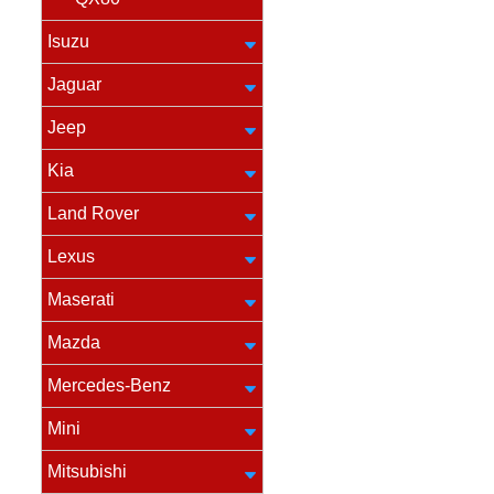
Isuzu
Jaguar
Jeep
Kia
Land Rover
Lexus
Maserati
Mazda
Mercedes-Benz
Mini
Mitsubishi