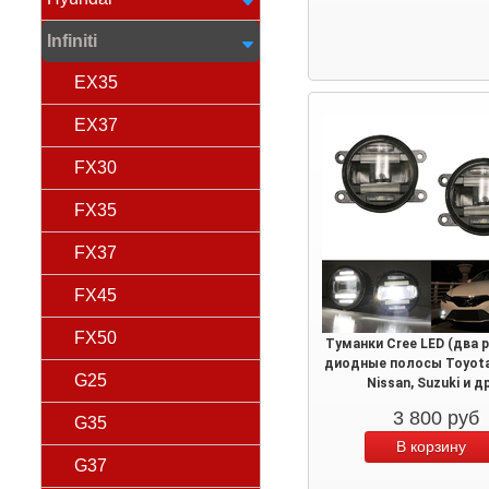
Infiniti
EX35
EX37
FX30
FX35
FX37
FX45
FX50
Туманки Cree LED (два 
диодные полосы Toyota,
G25
Nissan, Suzuki и д
3 800
руб
G35
G37