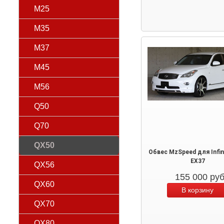
M25
M35
M37
M45
M56
Q50
Q70
QX50
Обвес MzSpeed для Infin
EX37
QX56
155 000
ру
QX60
QX70
QX80