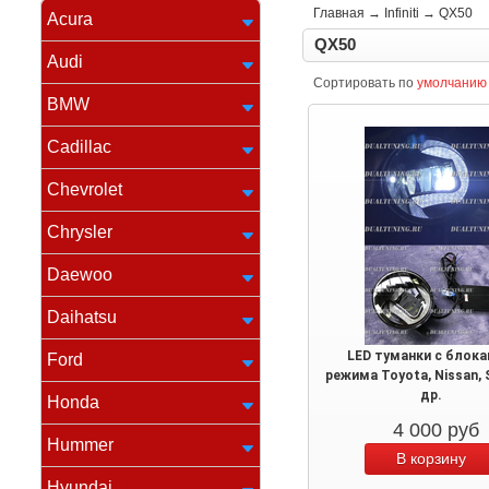
Главная
→
Infiniti
→
QX50
Acura
QX50
Audi
Сортировать по
умолчанию
BMW
Cadillac
Chevrolet
Chrysler
Daewoo
Daihatsu
LED туманки с блока
Ford
режима Toyota, Nissan, 
др.
Honda
4 000
руб
Hummer
Hyundai