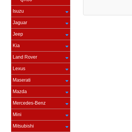
Isuzu
Jaguar
Jeep
Kia
Land Rover
Lexus
Maserati
Mazda
Mercedes-Benz
Mini
Mitsubishi