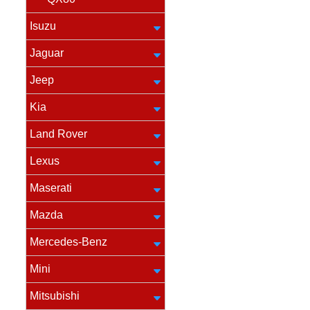
Isuzu
Jaguar
Jeep
Kia
Land Rover
Lexus
Maserati
Mazda
Mercedes-Benz
Mini
Mitsubishi