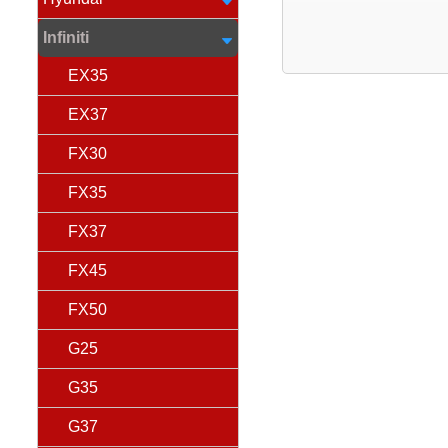
Infiniti
EX35
EX37
FX30
FX35
FX37
FX45
FX50
G25
G35
G37