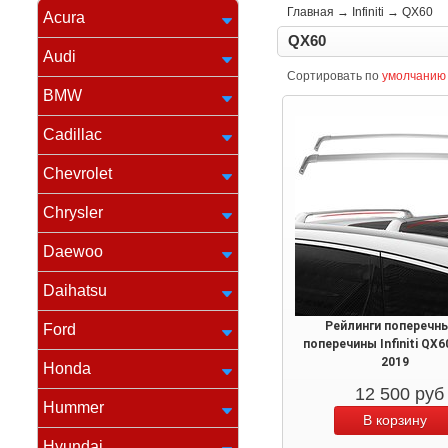
Главная
→
Infiniti
→
QX60
Acura
QX60
Audi
Сортировать по
умолчанию
BMW
Cadillac
Chevrolet
Chrysler
Daewoo
Daihatsu
Рейлинги поперечны
Ford
поперечины Infiniti QX6
2019
Honda
12 500
руб
Hummer
Hyundai