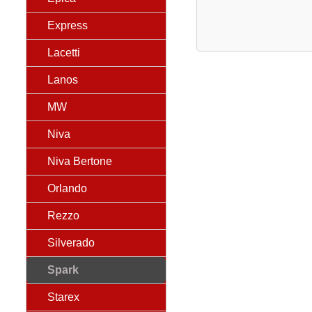
Express
Lacetti
Lanos
MW
Niva
Niva Bertone
Orlando
Rezzo
Silverado
Spark
Starex