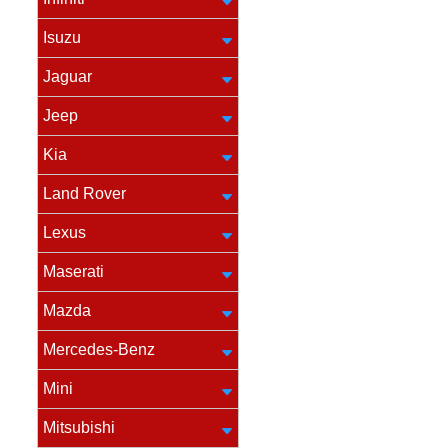
Isuzu
Jaguar
Jeep
Kia
Land Rover
Lexus
Maserati
Mazda
Mercedes-Benz
Mini
Mitsubishi