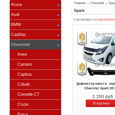
Главная
→
Chevrolet
→
Spa
Acura
Spark
Audi
Сортировать по
умолчанию
BMW
Cadillac
Chevrolet
Aveo
Camaro
Captiva
Дефлектор капота - му
Cobalt
Chevrolet Spark 20
Corvette C7
2 200
руб
Cruze
Epica