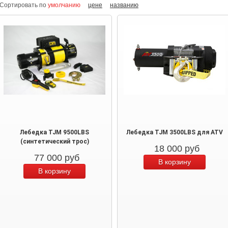
Сортировать по
умолчанию
цене
названию
Лебедка TJM 9500LBS
Лебедка TJM 3500LBS для ATV
(синтетический трос)
18 000
руб
77 000
руб