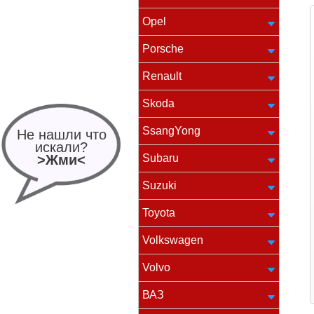
Opel
Porsche
Renault
Skoda
SsangYong
Не нашли что
искали?
>Жми<
Subaru
Suzuki
Toyota
Volkswagen
Volvo
ВАЗ