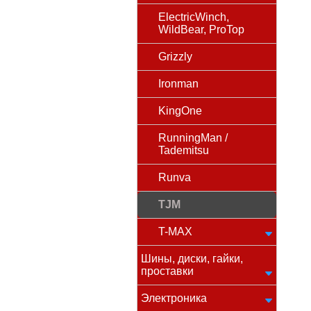
ElectricWinch,
WildBear, ProTop
Grizzly
Ironman
KingOne
RunningMan /
Tademitsu
Runva
TJM
T-MAX
Шины, диски, гайки,
проставки
Электроника