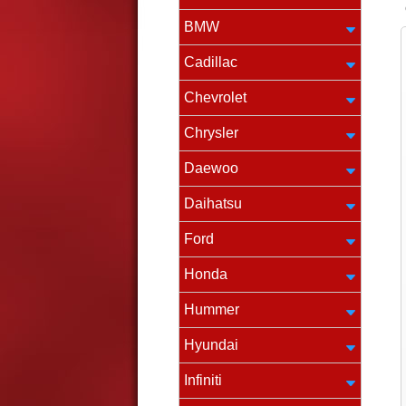
BMW
Cadillac
Chevrolet
Chrysler
Daewoo
Daihatsu
Ford
Honda
Hummer
Hyundai
Infiniti