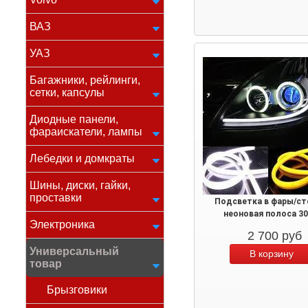
ВАЗ
УАЗ
Багажники, рейлинги,
сетки, капсулы
Диодные панели,
фараискатели, лампы
Лебедки и домкраты
Шины, диски, гайки,
проставки
Подсветка в фары/ст
неоновая полоса 3
Электроника
2 700
руб
Универсальный
товар
Брызговики