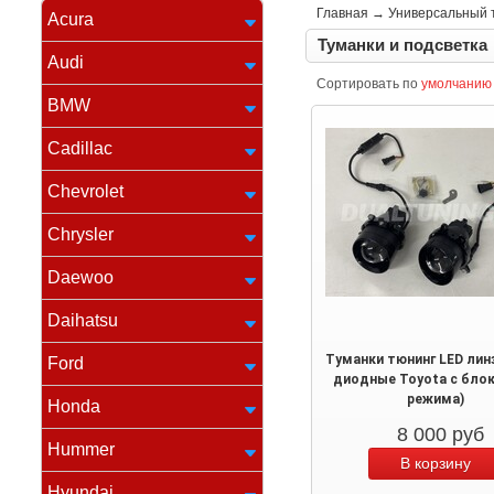
Главная
→
Универсальный 
Acura
Туманки и подсветка
Audi
Сортировать по
умолчанию
BMW
Cadillac
Chevrolet
Chrysler
Daewoo
Daihatsu
Туманки тюнинг LED лин
Ford
диодные Toyota с блок
режима)
Honda
8 000
руб
Hummer
Hyundai