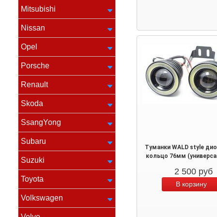
Mitsubishi
Nissan
Opel
Porsche
Renault
Skoda
SsangYong
Subaru
Туманки WALD style ди
кольцо 76мм (универса
Suzuki
2 500
руб
Toyota
Volkswagen
Volvo