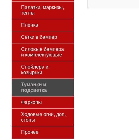
Палатки, маркизы,
тенты
Пленка
Сетки в бампер
Силовые бампера
и комплектующие
Спойлера и
козырьки
Туманки и
подсветка
Фаркопы
Ходовые огни, доп.
стопы
Прочее