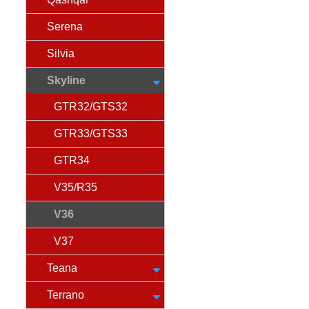
Serena
Silvia
Skyline
GTR32/GTS32
GTR33/GTS33
GTR34
V35/R35
V36
V37
Teana
Terrano