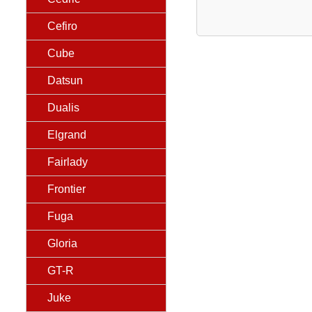
Cefiro
Cube
Datsun
Dualis
Elgrand
Fairlady
Frontier
Fuga
Gloria
GT-R
Juke