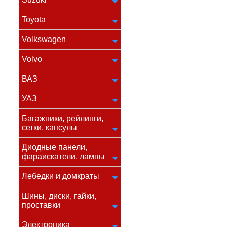
Toyota
Volkswagen
Volvo
ВАЗ
УАЗ
Багажники, рейлинги,
сетки, капсулы
Диодные панели,
фараискатели, лампы
Лебедки и домкраты
Шины, диски, гайки,
проставки
Электроника