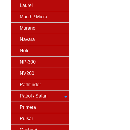
Laurel
March / Micra
Murano
Navara
Note
NP-300
NV200
Pathfinder
Patrol / Safari
Primera
Pulsar
Qashqai