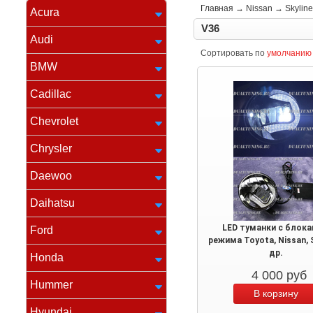
Главная
→
Nissan
→
Skyline
Acura
V36
Audi
Сортировать по
умолчанию
BMW
Cadillac
Chevrolet
Chrysler
Daewoo
Daihatsu
LED туманки с блока
Ford
режима Toyota, Nissan, 
др.
Honda
4 000
руб
Hummer
Hyundai