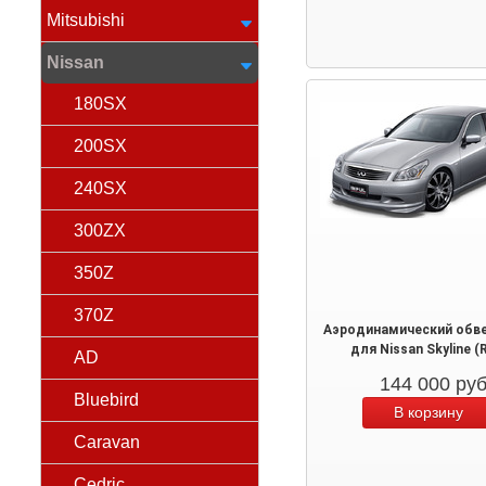
Mitsubishi
Nissan
180SX
200SX
240SX
300ZX
350Z
370Z
Аэродинамический обве
для Nissan Skyline (
AD
144 000
ру
Bluebird
Caravan
Cedric