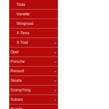
Tiida
Vanette
Wingroad
X-Terra
X-Trail
Opel
Porsche
Renault
Skoda
SsangYong
Subaru
Suzuki