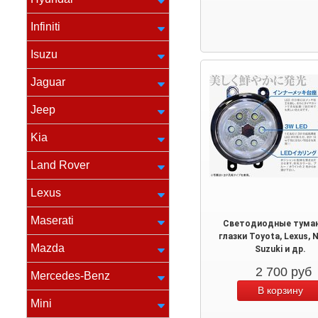
Infiniti
Isuzu
Jaguar
Jeep
Kia
Land Rover
Lexus
Maserati
Светодиодные туман
глазки Toyota, Lexus, N
Mazda
Suzuki и др.
2 700
руб
Mercedes-Benz
Mini