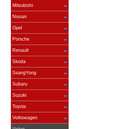
Mitsubishi
Nissan
Opel
Porsche
Renault
Skoda
SsangYong
Subaru
Suzuki
Toyota
Volkswagen
Volvo