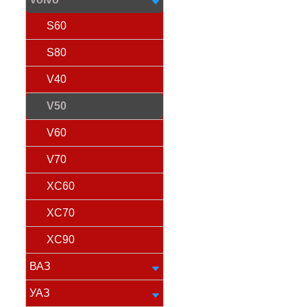
S60
S80
V40
V50
V60
V70
XC60
XC70
XC90
ВАЗ
УАЗ