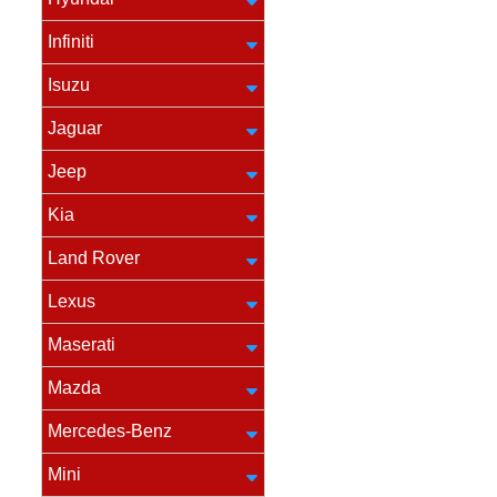
Infiniti
Isuzu
Jaguar
Jeep
Kia
Land Rover
Lexus
Maserati
Mazda
Mercedes-Benz
Mini