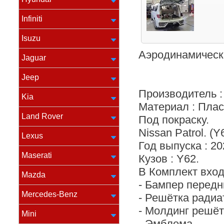
Infiniti
Isuzu
Аэродинамически
Jaguar
Jeep
Производитель :
Kia
Материал : Плас
Land Rover
Под покраску.
Nissan Patrol. (Y
Lexus
Год выпуска : 20
Maserati
Кузов : Y62.
В Комплект вход
Mazda
- Бампер передн
Mercedes-Benz
- Решётка радиа
- Молдинг решёт
Mini
- Эмблема.