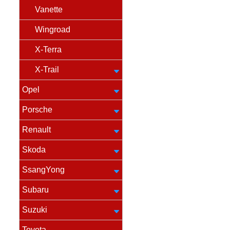
Vanette
Wingroad
X-Terra
X-Trail
Opel
Porsche
Renault
Skoda
SsangYong
Subaru
Suzuki
Toyota