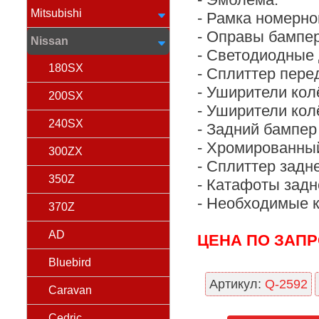
Mitsubishi
- Рамка номерно
- Оправы бампер
Nissan
- Светодиодные 
180SX
- Сплиттер пере
- Уширители кол
200SX
- Уширители кол
240SX
- Задний бампе
- Хромированный
300ZX
- Сплиттер задн
350Z
- Катафоты задн
- Необходимые 
370Z
AD
ЦЕНА ПО ЗАП
Bluebird
Артикул:
Q-2592
Caravan
Cedric