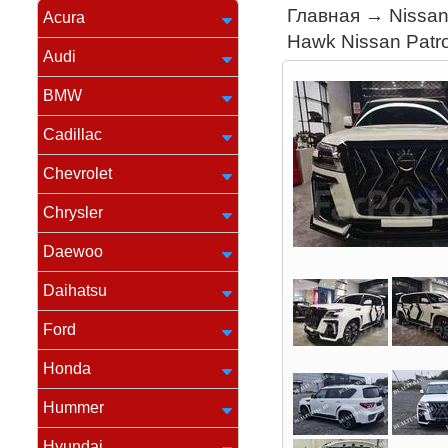
Главная
→
Nissa
Acura
Hawk Nissan Patr
Audi
BMW
Cadillac
Chevrolet
Chrysler
Daewoo
Daihatsu
Ford
Honda
Hummer
Hyundai