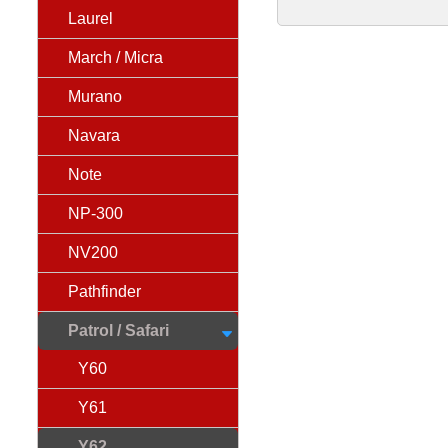
Laurel
March / Micra
Murano
Navara
Note
NP-300
NV200
Pathfinder
Patrol / Safari
Y60
Y61
Y62