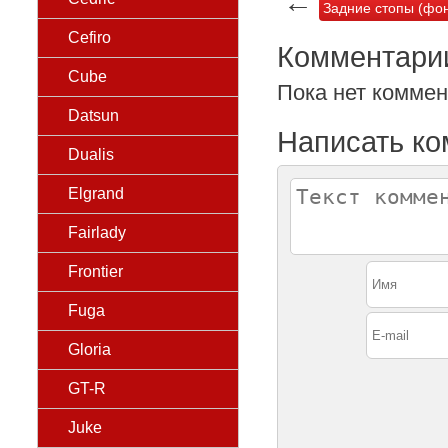
←
Задние стопы (фона
Cefiro
Комментари
Cube
Пока нет комме
Datsun
Написать к
Dualis
Elgrand
Fairlady
Frontier
Fuga
Gloria
GT-R
Juke