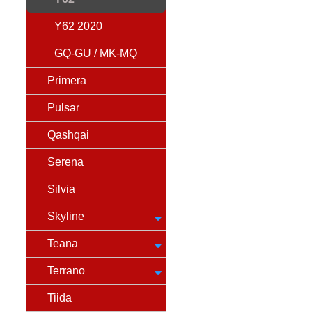
Y62 2020
GQ-GU / MK-MQ
Primera
Pulsar
Qashqai
Serena
Silvia
Skyline
Teana
Terrano
Tiida