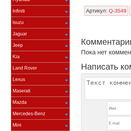
Артикул:
Q-3549
Infiniti
Isuzu
Jaguar
Комментари
Jeep
Пока нет комме
Kia
Написать к
Land Rover
Lexus
Maserati
Mazda
Mercedes-Benz
Mini