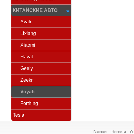
КИТАЙСКИЕ АВТО
Avatr
Lixiang
Xiaomi
Haval
Geely
Zeekr
Voyah
Forthing
Tesla
Главная
Новости
О 