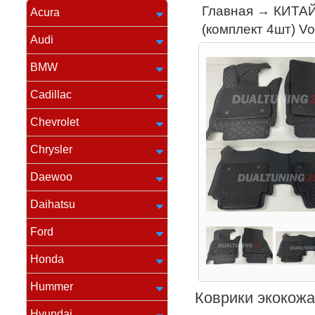
Главная
→
КИТА
Acura
(комплект 4шт) V
Audi
BMW
Cadillac
Chevrolet
Chrysler
Daewoo
Daihatsu
Ford
Honda
Hummer
Коврики экокожа
Hyundai