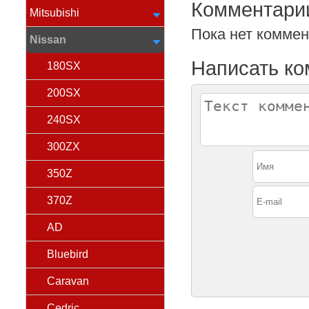
Комментари
Mitsubishi
Пока нет комме
Nissan
Написать к
180SX
200SX
240SX
300ZX
350Z
370Z
AD
Bluebird
Caravan
Cedric