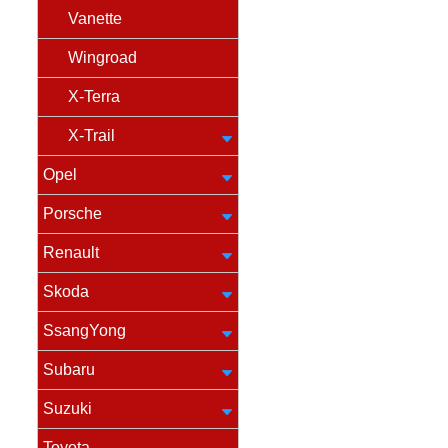
Vanette
Wingroad
X-Terra
X-Trail
Opel
Porsche
Renault
Skoda
SsangYong
Subaru
Suzuki
Toyota