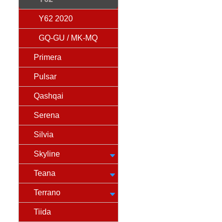
Y62 2020
GQ-GU / MK-MQ
Primera
Pulsar
Qashqai
Serena
Silvia
Skyline
Teana
Terrano
Tiida