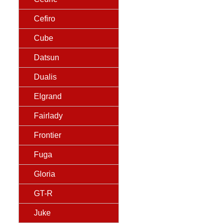
Cefiro
Cube
Datsun
Dualis
Elgrand
Fairlady
Frontier
Fuga
Gloria
GT-R
Juke