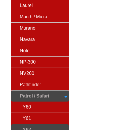
Laurel
March / Micra
Murano
Navara
Note
NP-300
NV200
Pathfinder
Patrol / Safari
Y60
Y61
Y62