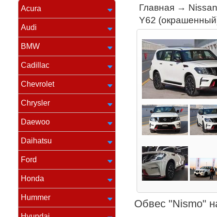
Главная
→
Nissa
Acura
Y62 (окрашенный
Audi
BMW
Cadillac
Chevrolet
Chrysler
Daewoo
Daihatsu
Ford
Honda
Hummer
Обвес "Nismo" н
Hyundai