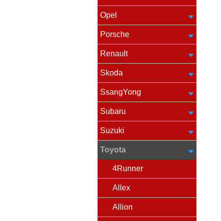
Opel
Porsche
Renault
Skoda
SsangYong
Subaru
Suzuki
Toyota
4Runner
Allex
Allion