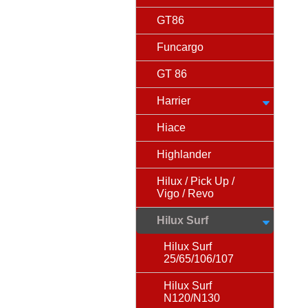
GT86
Funcargo
GT 86
Harrier
Hiace
Highlander
Hilux / Pick Up /
Vigo / Revo
Hilux Surf
Hilux Surf
25/65/106/107
Hilux Surf
N120/N130