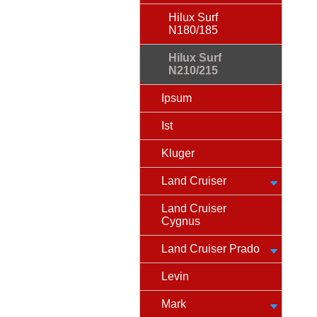
Hilux Surf
N180/185
Hilux Surf
N210/215
Ipsum
Ist
Kluger
Land Cruiser
Land Cruiser
Cygnus
Land Cruiser Prado
Levin
Mark