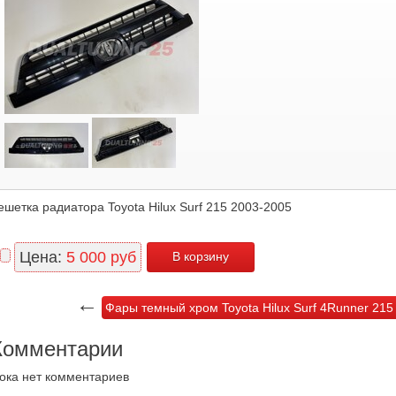
ешетка радиатора Toyota Hilux Surf 215 2003-2005
Цена:
5 000
руб
←
Фары темный хром Toyota Hilux Surf 4Runner 215
Комментарии
ока нет комментариев