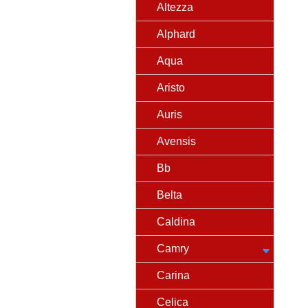
Altezza
Alphard
Aqua
Aristo
Auris
Avensis
Bb
Belta
Caldina
Camry
Carina
Celica