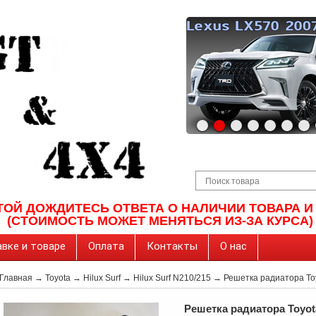
ТОЙ ДОЖДИТЕСЬ ОТВЕТА О НАЛИЧИИ ТОВАРА 
(СТОИМОСТЬ МОЖЕТ МЕНЯТЬСЯ ИЗ-ЗА КУРСА)
вке и товаре
Оплата
Контакты
О нас
Главная
→
Toyota
→
Hilux Surf
→
Hilux Surf N210/215
→ Решетка радиатора Toyo
Решетка радиатора Toyota