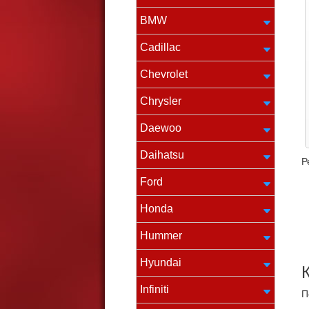
BMW
Cadillac
Chevrolet
Chrysler
Daewoo
Daihatsu
Р
Ford
Honda
Hummer
Hyundai
Infiniti
П