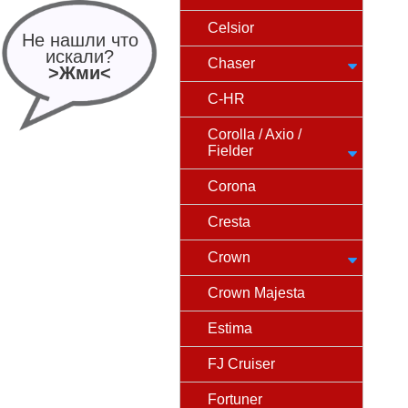
Celsior
Не нашли что
искали?
Chaser
>Жми<
C-HR
Corolla / Axio /
Fielder
Corona
Cresta
Crown
Crown Majesta
Estima
FJ Cruiser
Fortuner