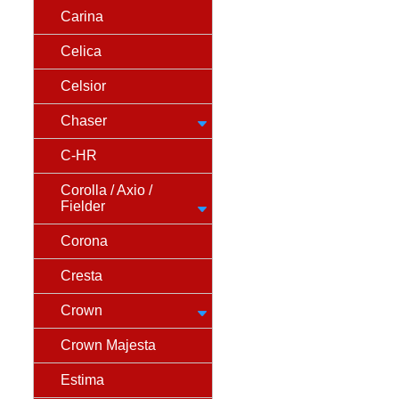
Carina
Celica
Celsior
Chaser
C-HR
Corolla / Axio /
Fielder
Corona
Cresta
Crown
Crown Majesta
Estima