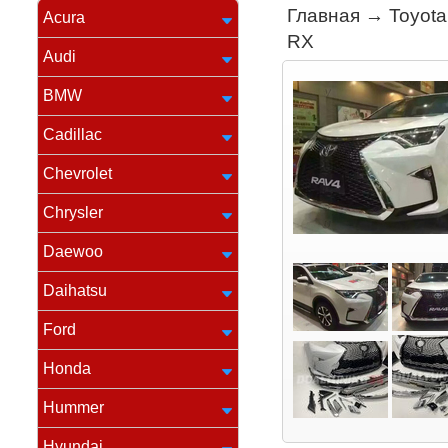
Главная
→
Toyota
Acura
RX
Audi
BMW
Cadillac
Chevrolet
Chrysler
Daewoo
Daihatsu
Ford
Honda
Hummer
Hyundai