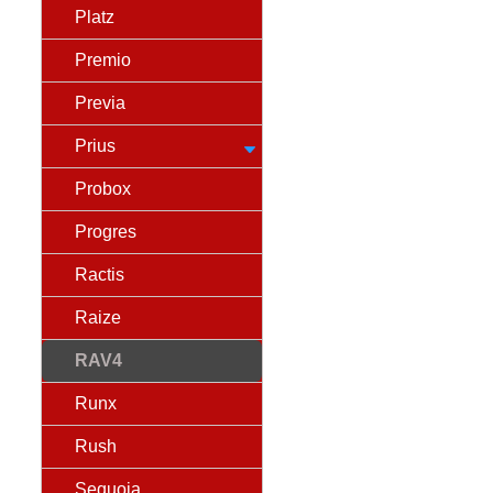
Platz
Premio
Previa
Prius
Probox
Progres
Ractis
Raize
RAV4
Runx
Rush
Sequoia