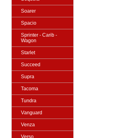
Soarer
Spacio
Sprinter - Carib -
Wagon
Starlet
Succeed
Supra
Tacoma
Tundra
Vanguard
Venza
Verso