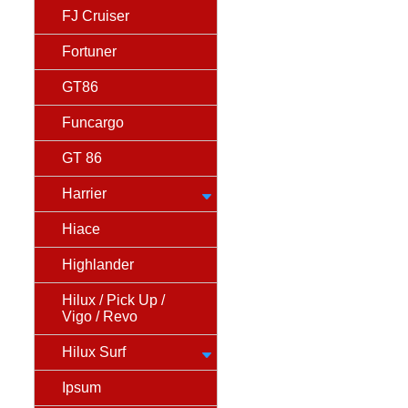
FJ Cruiser
Fortuner
GT86
Funcargo
GT 86
Harrier
Hiace
Highlander
Hilux / Pick Up /
Vigo / Revo
Hilux Surf
Ipsum