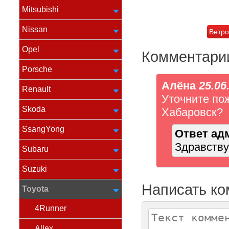
Mitsubishi
Nissan
Ветро
Opel
Комментари
Porsche
Алёна
25.06
Renault
Уточните по
Skoda
Хабаровск?
SsangYong
Ответ ад
Здравству
Subaru
Suzuki
Написать к
Toyota
4Runner
Allex