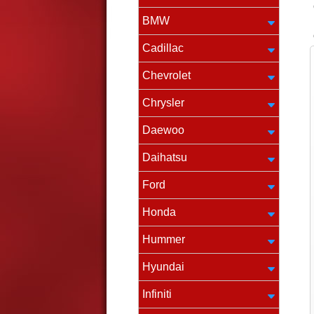
BMW
Cadillac
Chevrolet
Chrysler
Daewoo
Daihatsu
Ford
Honda
Hummer
Hyundai
Infiniti