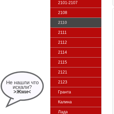
2101-2107
2108
2110
2111
2112
2114
2115
2121
Не нашли что
2123
искали?
>Жми<
Гранта
Калина
Лада