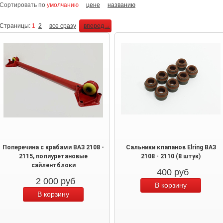
Сортировать по
умолчанию
цене
названию
Страницы:
1
2
все сразу
вперед→
Поперечина с крабами ВАЗ 2108 -
Сальники клапанов Elring ВАЗ
2115, полиуретановые
2108 - 2110 (8 штук)
сайлентблоки
400
руб
2 000
руб