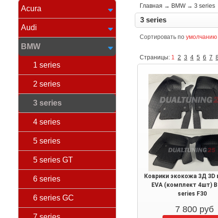
Главная
→
BMW
→
3 series
Acura
3 series
Audi
Сортировать по
умолчанию
BMW
Страницы:
1
2
3
4
5
6
7
1 series
2 series
3 series
4 series
5 series
5 series GT
Коврики экокожа 3Д 3D 
6 series
EVA (комплект 4шт) 
series F30
6 series GC
7 800
руб
7 series