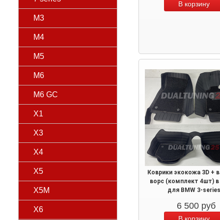
M3
M4
M5
M6
M6 GC
X1
X3
X4
X5
Коврики экокожа 3D + 
ворс (комплект 4шт) в
X5M
для BMW 3-serie
6 500
руб
X6