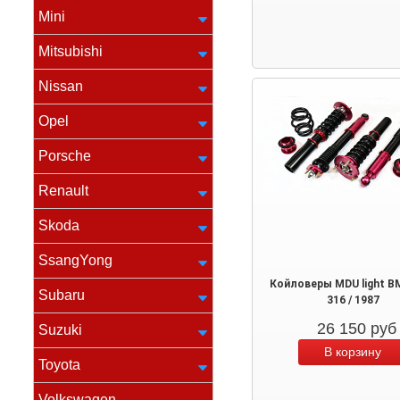
Mini
Mitsubishi
Nissan
Opel
Porsche
Renault
Skoda
SsangYong
Койловеры MDU light B
Subaru
316 / 1987
26 150
руб
Suzuki
Toyota
Volkswagen