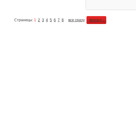
Страницы:
1
2
3
4
5
6
7
8
все сразу
вперед→