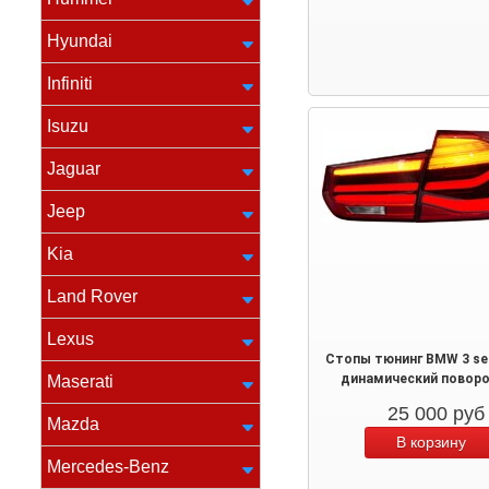
Hyundai
Infiniti
Isuzu
Jaguar
Jeep
Kia
Land Rover
Lexus
Стопы тюнинг BMW 3 ser
динамический повор
Maserati
25 000
руб
Mazda
Mercedes-Benz