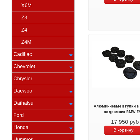
X6M
Z3
Z4
Z4M
Cadillac
Chevrolet
Chrysler
Daewoo
Daihatsu
Алюминиевые втулки в 
подрамник BMW Е
Ford
17 950
руб
Honda
Hummer