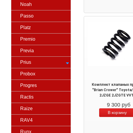
Noah
Passo
Platz
Premio
Previa
Prius
Probox
Комплект клапаных п
Progres
"Brian Crower" Toyota/
2JZGE 2JZGTE VVT
Ractis
9 300
руб
Raize
RAV4
Runx