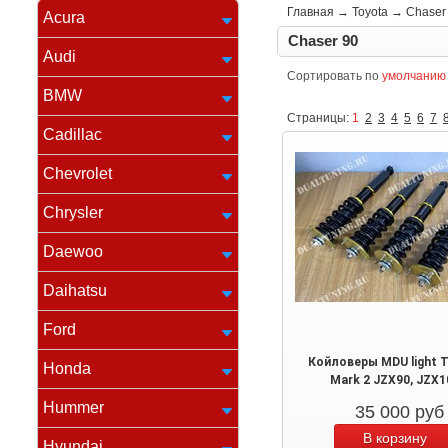
Главная
→
Toyota
→
Chaser
Acura
Chaser 90
Audi
Сортировать по
умолчанию
BMW
Страницы:
1
2
3
4
5
6
7
Cadillac
Chevrolet
Chrysler
Daewoo
Daihatsu
Ford
Койловеры MDU light 
Honda
Mark 2 JZX90, JZX1
Hummer
35 000
руб
Hyundai