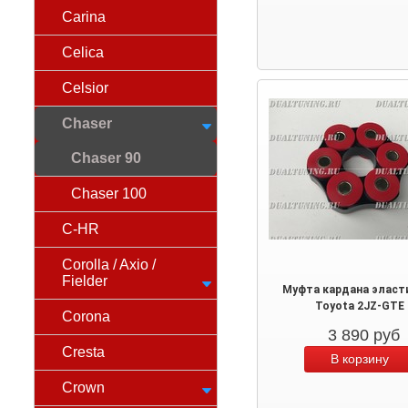
Carina
Celica
Celsior
Chaser
Chaser 90
Chaser 100
C-HR
Corolla / Axio /
Fielder
Муфта кардана эласт
Toyota 2JZ-GTE
Corona
3 890
руб
Cresta
Crown