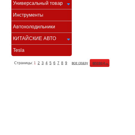
Универсальный товар
Инструменты
Автохолодильники
КИТАЙСКИЕ АВТО
Tesla
Страницы:
1
2
3
4
5
6
7
8
9
все сразу
вперед→