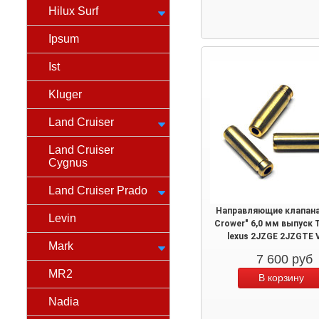
Hilux Surf
Ipsum
Ist
Kluger
Land Cruiser
Land Cruiser
Cygnus
Land Cruiser Prado
Направляющие клапана 
Levin
Crower" 6,0 мм выпуск 
lexus 2JZGE 2JZGTE 
Mark
7 600
руб
MR2
Nadia