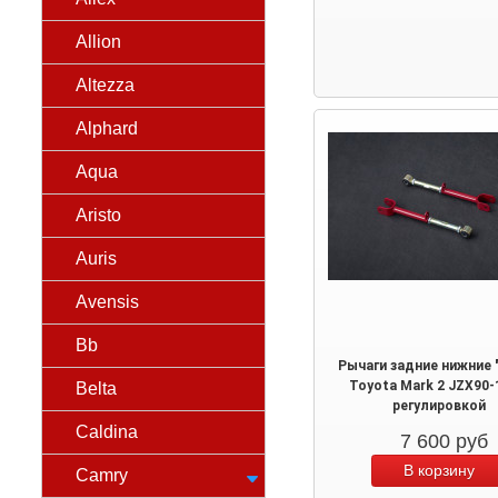
Allion
Altezza
Alphard
Aqua
Aristo
Auris
Avensis
Bb
Рычаги задние нижние "
Toyota Mark 2 JZX90-
Belta
регулировкой
Caldina
7 600
руб
Camry