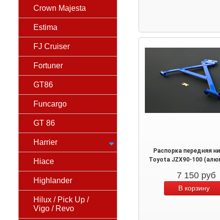
Crown Majesta
Estima
FJ Cruiser
Fortuner
GT86
Funcargo
GT 86
Harrier
Распорка передняя н
Toyota JZX90-100 (алю
Hiace
7 150
руб
Highlander
Hilux / Pick Up /
Vigo / Revo