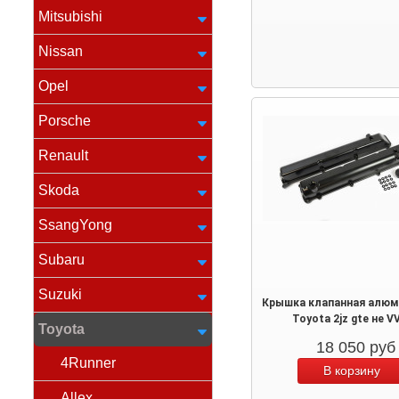
Mitsubishi
Nissan
Opel
Porsche
Renault
Skoda
SsangYong
Subaru
Suzuki
Крышка клапанная алюм
Toyota 2jz gte не V
Toyota
18 050
руб
4Runner
Allex