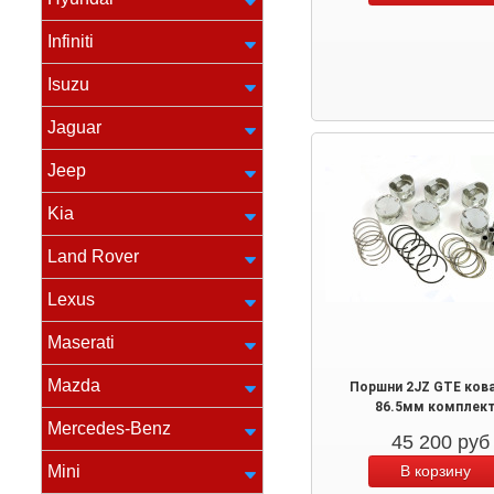
Infiniti
Isuzu
Jaguar
Jeep
Kia
Land Rover
Lexus
Maserati
Mazda
Поршни 2JZ GTE ков
86.5мм комплек
Mercedes-Benz
45 200
руб
Mini