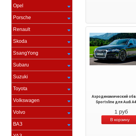
Opel
Porsche
Renault
Skoda
SsangYong
Subaru
Suzuki
Toyota
Аэродинамический обв
Volkswagen
Sportsline для Audi A4
1
руб
Volvo
ВАЗ
УАЗ