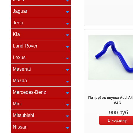
Jaguar
Jeep
Kia
Land Rover
Lexus
Maserati
Mazda
Mercedes-Benz
Патрубок впуска Audi A4 
VAG
Mini
900
руб
Mitsubishi
Nissan