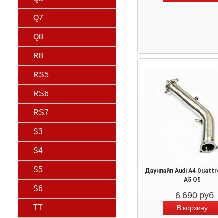
Q7
Q8
R8
RS5
RS6
RS7
S3
S4
S5
Даунпайп Audi A4 Quattr
A5 Q5
S6
6 690
руб
TT