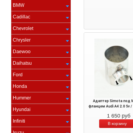
BMW
Cadillac
Chevrolet
Chrysler
Daewoo
Daihatsu
Ford
Honda
Hummer
Адаптер Simota под 
фланцем Audi A4 2.0 5v /
Hyundai
1 650
руб
Infiniti
Isuzu