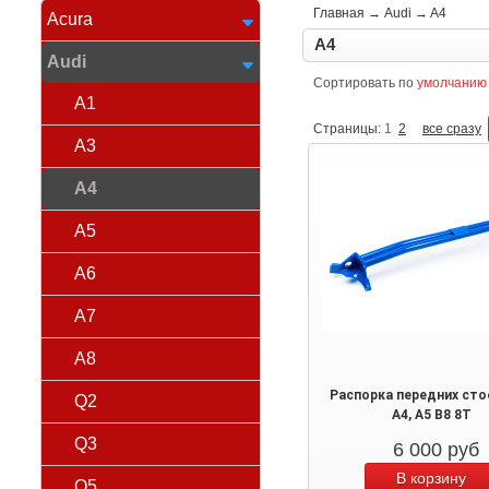
Главная
→
Audi
→
A4
Acura
A4
Audi
Сортировать по
умолчанию
A1
Страницы:
1
2
все сразу
A3
A4
A5
A6
A7
A8
Распорка передних сто
Q2
A4, A5 B8 8T
Q3
6 000
руб
Q5