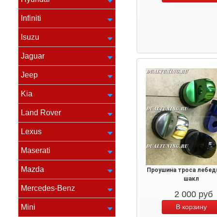
Infiniti
Isuzu
Jaguar
Jeep
Kia
Land Rover
Lexus
Maserati
Mazda
Проушина троса лебед
шакл
Mercedes-Benz
2 000
руб
Mini