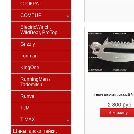
СТОКРАТ
COMEUP
ElectricWinch,
WildBear, ProTop
Grizzly
Ironman
KingOne
RunningMan /
Tademitsu
Клюз алюминиевый "
Runva
2 800
руб
TJM
T-MAX
Шины, диски, гайки,