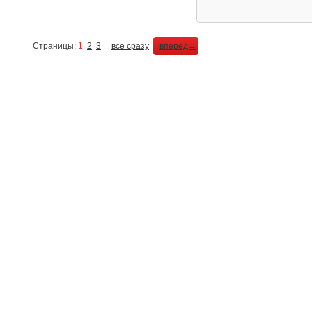
Страницы:
1
2
3
все сразу
вперед→