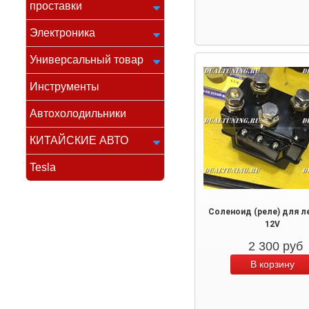
проставки
Электроника
Универсальный товар
Инструменты
Автохолодильники
КИТАЙСКИЕ АВТО
Tesla
Соленоид (реле) для л
12V
2 300
руб