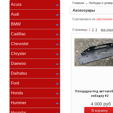
Главная
→
Лебедки и домк
Acura
Аксессуары
Audi
Сортировать по
умолчанию
BMW
Страницы:
1
2
3
все сраз
Cadillac
Chevrolet
Chrysler
Daewoo
Daihatsu
Ford
Площадка под автомо
Honda
лебедку #2
Hummer
4 000
руб
Hyundai