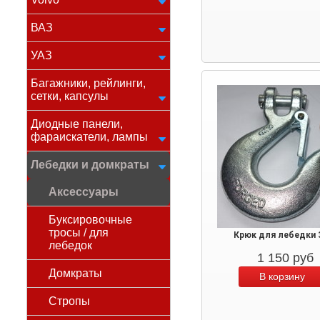
ВАЗ
УАЗ
Багажники, рейлинги,
сетки, капсулы
Диодные панели,
фараискатели, лампы
Лебедки и домкраты
Аксессуары
Буксировочные
тросы / для
Крюк для лебедки 
лебедок
1 150
руб
Домкраты
Стропы