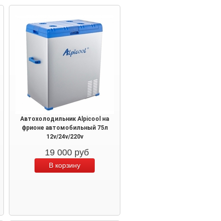
Автохолодильник Alpicool на
фрионе автомобильный 75л
12v/24v/220v
19 000
руб