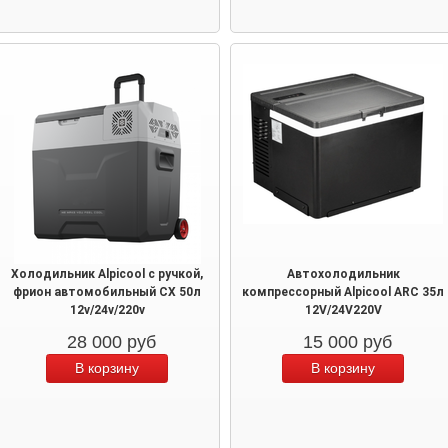
Холодильник Alpicool с ручкой,
Автохолодильник
фрион автомобильный CX 50л
компрессорный Alpicool ARC 35л
12v/24v/220v
12V/24V220V
28 000
руб
15 000
руб