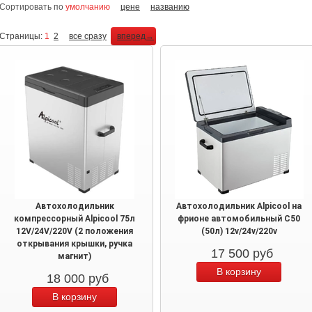
Сортировать по
умолчанию
цене
названию
Страницы:
1
2
все сразу
вперед→
Автохолодильник
Автохолодильник Alpicool на
компрессорный Alpicool 75л
фрионе автомобильный C50
12V/24V/220V (2 положения
(50л) 12v/24v/220v
открывания крышки, ручка
17 500
руб
магнит)
18 000
руб