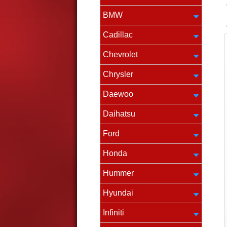
BMW
Cadillac
Chevrolet
Chrysler
Daewoo
Daihatsu
Ford
Honda
Hummer
Hyundai
Infiniti