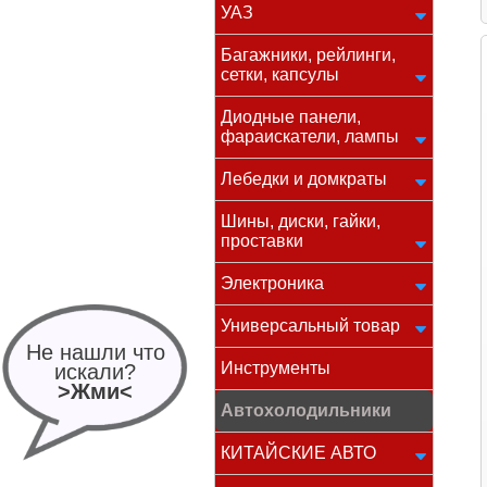
УАЗ
Багажники, рейлинги,
сетки, капсулы
Диодные панели,
фараискатели, лампы
Лебедки и домкраты
Шины, диски, гайки,
проставки
Электроника
Универсальный товар
Не нашли что
Инструменты
искали?
>Жми<
Автохолодильники
КИТАЙСКИЕ АВТО