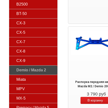
B2500
BT-50
CX-3
CX-5
CX-7
CX-8
CX-9
Demio / Mazda 2
Miata
Распорка передняя н
Mazda M2 / Demio 2
MPV
3 790
руб
MX-5
Premacy / Mazda 5