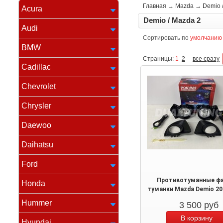
Главная
→
Mazda
→
Demio 
Acura
Demio / Mazda 2
Audi
Сортировать по
умолчанию
BMW
Страницы:
1
2
все сразу
Cadillac
Chevrolet
Chrysler
Daewoo
Daihatsu
Ford
Противотуманные фа
Honda
туманки Mazda Demio 20
Hummer
3 500
руб
Hyundai