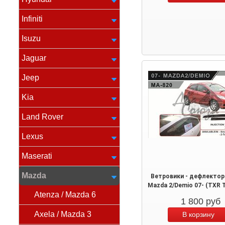
Infiniti
Isuzu
Jaguar
Jeep
Kia
Land Rover
Lexus
Maserati
Mazda
Ветровики - дефлектор
Mazda 2/Demio 07- (TXR 
Atenza / Mazda 6
1 800
руб
Axela / Mazda 3