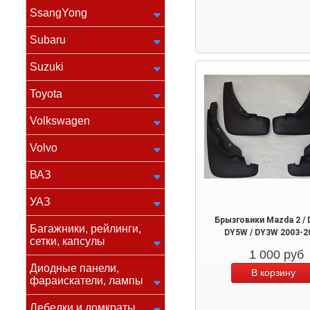
SsangYong
Subaru
Suzuki
Toyota
Volkswagen
Volvo
ВАЗ
УАЗ
Брызговики Mazda 2 / 
Багажники, рейлинги,
DY5W / DY3W 2003-2
сетки, капсулы
1 000
руб
Диодные панели,
фараискатели, лампы
Лебедки и домкраты