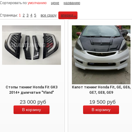
Сортировать по
умолчанию
цене
названию
Страницы:
1
2
3
4
5
все сразу
вперед→
Стопы тюнинг Honda Fit GK3
Капот тюнинг Honda Fit, GE, GE6,
2014+ дымчатые "Vland"
GE7, GE8, GE9
23 000
руб
19 500
руб