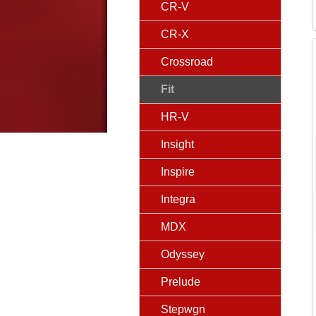
CR-V
CR-X
Crossroad
Fit
HR-V
Insight
Inspire
Integra
MDX
Odyssey
Prelude
Stepwgn