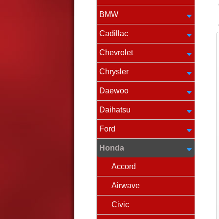
BMW
Cadillac
Chevrolet
Chrysler
Daewoo
Daihatsu
Ford
Honda
Accord
Airwave
Civic