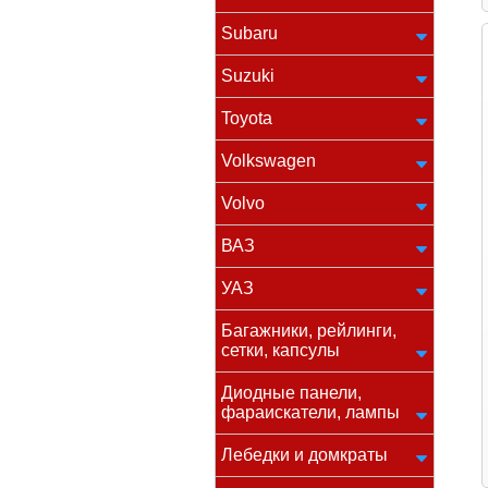
Subaru
Suzuki
Toyota
Volkswagen
Volvo
ВАЗ
УАЗ
Багажники, рейлинги,
сетки, капсулы
Диодные панели,
фараискатели, лампы
Лебедки и домкраты