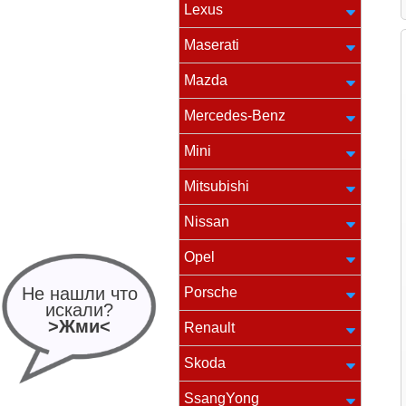
Lexus
Maserati
Mazda
Mercedes-Benz
Mini
Mitsubishi
Nissan
Opel
Не нашли что
Porsche
искали?
>Жми<
Renault
Skoda
SsangYong