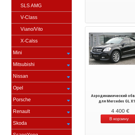
SLS AMG
V-Class
Viano/Vito
X-Calss
Mini
Mitsubishi
Nissan
Opel
Аэродинамический обв
Porsche
для Mercedes GL X
4 400
€
Renault
Skoda
SsangYong