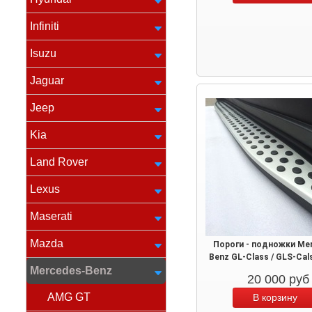
Infiniti
Isuzu
Jaguar
Jeep
Kia
Land Rover
Lexus
Maserati
Mazda
Пороги - подножки Me
Benz GL-Class / GLS-Cal
Mercedes-Benz
20 000
руб
AMG GT