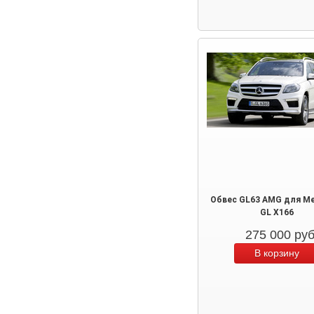
Обвес GL63 AMG для Me
GL X166
275 000
ру