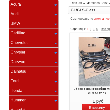
Главная
→
Mercedes-Benz
Acura
GL/GLS-Class
Audi
Сортировать по
умолчанию
BMW
Страницы:
1
2
3
4
все с
Cadillac
Chevrolet
Chrysler
Daewoo
Daihatsu
Ford
Обвес тюнинг карбон M
Honda
GLS 63 X167
Hummer
1
руб
Hyundai