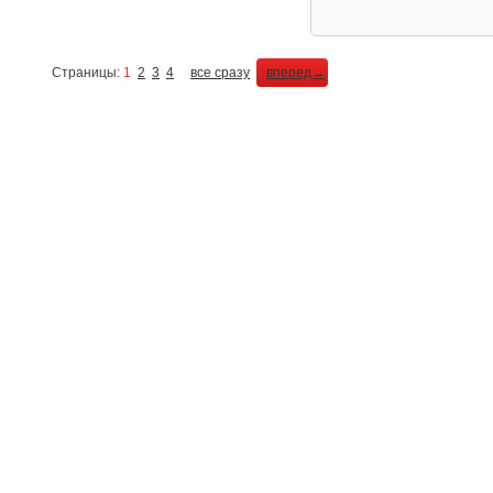
Страницы:
1
2
3
4
все сразу
вперед→