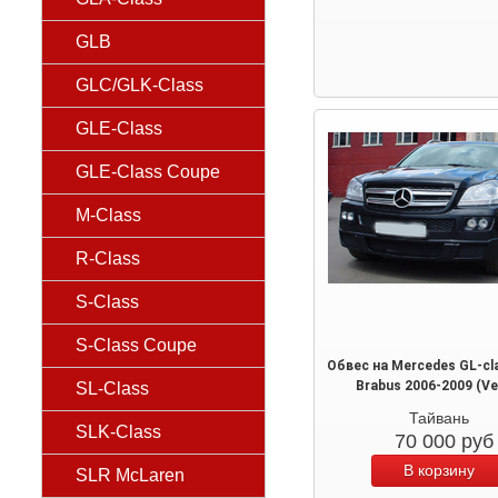
GLB
GLC/GLK-Class
GLE-Class
GLE-Class Coupe
M-Class
R-Class
S-Class
S-Class Coupe
Обвес на Mercedes GL-cl
Brabus 2006-2009 (Ver
SL-Class
Тайвань
SLK-Class
70 000
руб
SLR McLaren