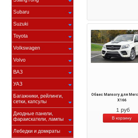
Subaru
Suzuki
Toyota
Volkswagen
Volvo
ВАЗ
УАЗ
Обвес Mansory для Merc
Багажники, рейлинги,
X166
сетки, капсулы
1
руб
Диодные панели,
фараискатели, лампы
Лебедки и домкраты