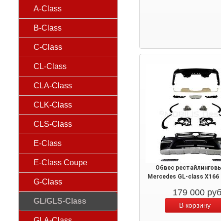
A-Class
B-Class
C-Class
CL-Class
CLA-Class
CLK-Class
CLS-Class
E-Class
E-Class Coupe
Обвес рестайлинговы
Mercedes GL-class X166
G-Class
179 000
ру
GL/GLS-Class
GLA-Class