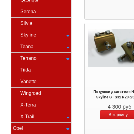
Serena
Silvia
Skyline
Teana
Terrano
Tiida
Vanette
Подушки двигателя N
Wingroad
Skyline GTS32 R20-2
X-Terra
4 300
руб
X-Trail
Opel