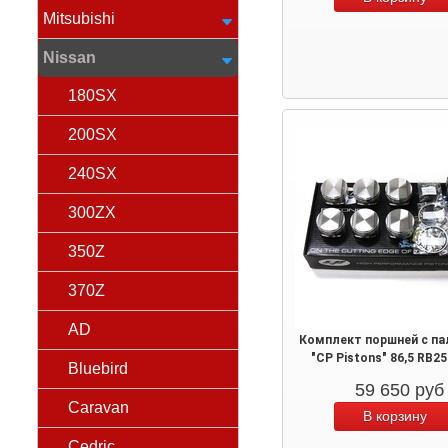
Mitsubishi
Nissan
180SX
200SX
240SX
300ZX
350Z
370Z
AD
Комплект поршней с п
"CP Pistons" 86,5 RB2
Bluebird
59 650
руб
Caravan
Cedric