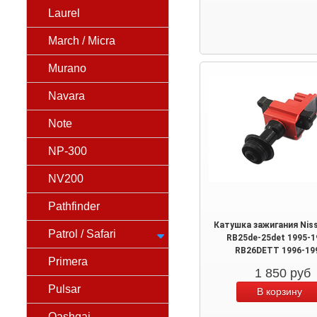
Laurel
March / Micra
Murano
Navara
Note
NP-300
NV200
Pathfinder
Катушка зажигания Nis
Patrol / Safari
RB25de-25det 1995-1
RB26DETT 1996-19
Primera
1 850
руб
Pulsar
Qashqai