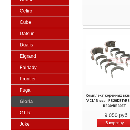
Cefiro
Cube
Datsun
Dualis
Elgrand
Fairlady
Frontier
Fuga
Комплект коренных вк
"ACL" Nissan RB20DET/R
Gloria
RB30/RB30ET
GT-R
9 050
руб
Juke