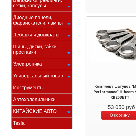
Багажники, рейлинги,
сетки, капсулы
Диодные панели,
фараискатели, лампы
Лебедки и домкраты
Шины, диски, гайки,
проставки
Электроника
Универсальный товар
Комплект шатунов "M
Инструменты
Performance" H-beam 
RB25DETT
Автохолодильники
53 050
руб
КИТАЙСКИЕ АВТО
Tesla