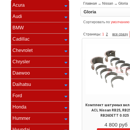
Главная
→
Nissan
→
Gloria
Acura
Gloria
Audi
Сортировать по
умолчанию
BMW
Страницы:
1
2
все сразу
Cadillac
Chevrolet
Chrysler
Daewoo
Daihatsu
Ford
Комплект шатунных вк
Honda
ACL Nissan RB25, RB2
RB26DETT 0.025
Hummer
4 800
руб
Hyundai