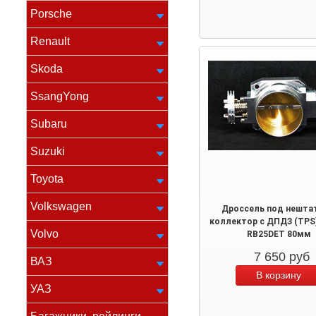
Porsche
Renault
Skoda
SsangYong
Subaru
Suzuki
Toyota
Volkswagen
Дроссель под нешта
коллектор с ДПДЗ (TPS)
Volvo
RB25DET 80мм
7 650
руб
ВАЗ
УАЗ