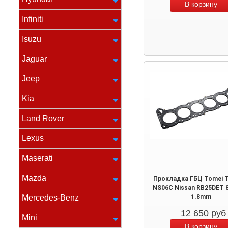
Infiniti
Isuzu
Jaguar
Jeep
Kia
Land Rover
Lexus
Maserati
Mazda
Прокладка ГБЦ Tomei T
NS06C Nissan RB25DET 
Mercedes-Benz
1.8mm
12 650
руб
Mini