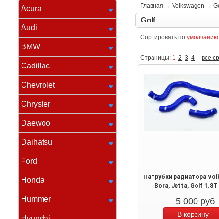
Главная
→
Volkswagen
→
Go
Acura
Golf
Audi
Сортировать по
умолчанию
BMW
Страницы:
1
2
3
4
все с
Cadillac
Chevrolet
Chrysler
Daewoo
Daihatsu
Ford
Патрубки радиатора Vol
Honda
Bora, Jetta, Golf 1.8
Hummer
5 000
руб
Hyundai