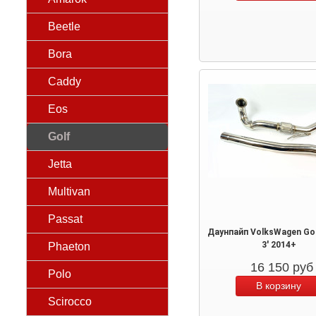
Beetle
Bora
Caddy
Eos
Golf
Jetta
Multivan
Passat
Даунпайп VolksWagen Go
3' 2014+
Phaeton
16 150
руб
Polo
Scirocco