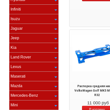
Infiniti
Isuzu
Jaguar
Jeep
Kia
Land Rover
Lexus
Maserati
Mazda
Распорка средняя ни
VolksWagen Golf MK5 M
Mercedes-Benz
R32
11 000
руб
Mini