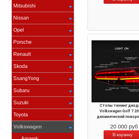
Mitsubishi
Nissan
Opel
Porsche
Renault
Skoda
SsangYong
Subaru
Suzuki
Стопы тюнинг диод
Volkswagen Golf 7 2
Toyota
динамический повор
20 000
руб
Volkswagen
Amarok