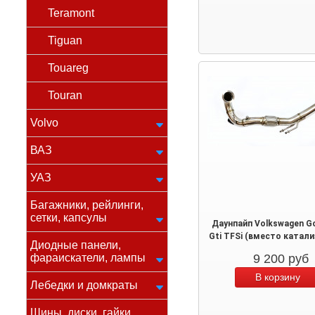
Teramont
Tiguan
Touareg
Touran
Volvo
ВАЗ
УАЗ
Багажники, рейлинги,
сетки, капсулы
Даунпайп Volkswagen G
Gti TFSi (вместо катали
Диодные панели,
фараискатели, лампы
9 200
руб
Лебедки и домкраты
Шины, диски, гайки,