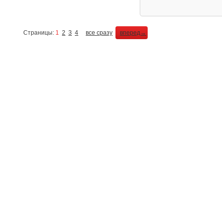
Страницы:
1
2
3
4
все сразу
вперед→