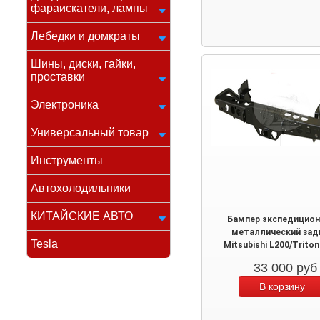
фараискатели, лампы
Лебедки и домкраты
Шины, диски, гайки,
проставки
Электроника
Универсальный товар
Инструменты
Автохолодильники
КИТАЙСКИЕ АВТО
Бампер экспедицио
металлический зад
Tesla
Mitsubishi L200/Triton
33 000
руб