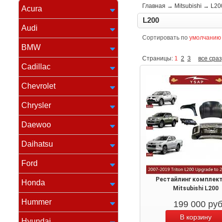
Главная
→
Mitsubishi
→
L20
Acura
L200
Audi
Сортировать по
умолчанию
BMW
Страницы:
1
2
3
все сраз
Cadillac
Chevrolet
Chrysler
Daewoo
Daihatsu
Ford
Рестайлинг комплек
Honda
Mitsubishi L200
Hummer
199 000
ру
Hyundai