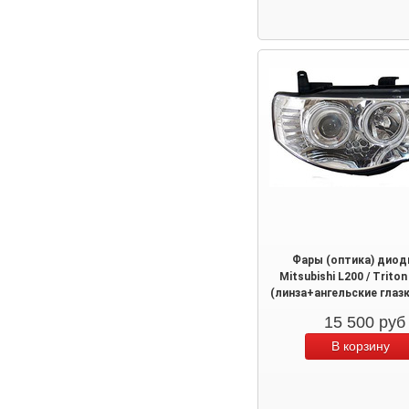
Фары (оптика) дио
Mitsubishi L200 / Trito
(линза+ангельские глазк
15 500
руб