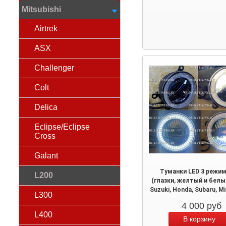
Mitsubishi
Airtrek
ASX
Challenger
Colt
Delica
Eclipse/Eclipse
Cross
Galant
Туманки LED 3 режим
L200
(глазки, желтый и белы
Suzuki, Honda, Subaru, Mi
L300
4 000
руб
L400