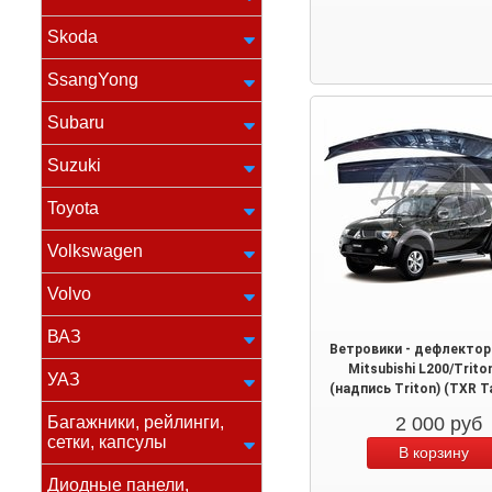
Skoda
SsangYong
Subaru
Suzuki
Toyota
Volkswagen
Volvo
ВАЗ
Ветровики - дефлектор
Mitsubishi L200/Trito
УАЗ
(надпись Triton) (TXR Т
Багажники, рейлинги,
2 000
руб
сетки, капсулы
Диодные панели,