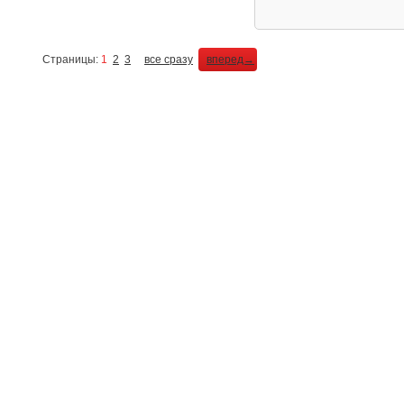
Страницы:
1
2
3
все сразу
вперед→