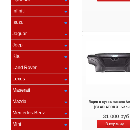
Infiniti
Isuzu
Jaguar
Jeep
Kia
Land Rover
Lexus
Maserati
Mazda
Ящик в кузов пикапа Ae
(GLADIATOR XL чёрн
Mercedes-Benz
31 000
руб
Mini