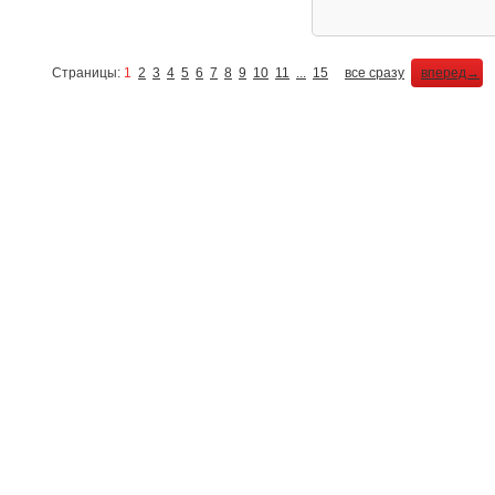
Страницы:
1
2
3
4
5
6
7
8
9
10
11
...
15
все сразу
вперед→