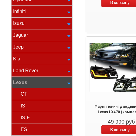
Infiniti
Isuzu
Jaguar
Jeep
Kia
Land Rover
Lexus
CT
IS
Фары тюнинг диодны
Lexus LX470 (компл
IS-F
49 990
руб
ES