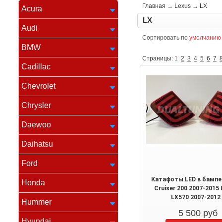
Главная
→
Lexus
→
LX
Acura
LX
Audi
Сортировать по
умолчанию
BMW
Страницы:
1
2
3
4
5
6
7
Cadillac
Chevrolet
Chrysler
Daewoo
Daihatsu
Ford
Катафоты LED в бампе
Honda
Cruiser 200 2007-2015 
LX570 2007-2012
Hummer
5 500
руб
Hyundai